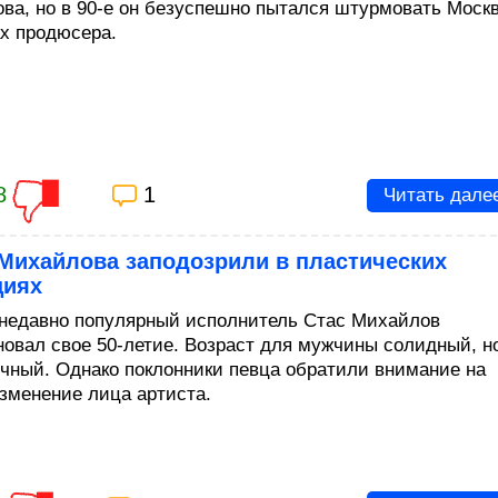
ва, но в 90-е он безуспешно пытался штурмовать Моск
ах продюсера.
8
1
Читать дале
Михайлова заподозрили в пластических
циях
недавно популярный исполнитель Стас Михайлов
новал свое 50-летие. Возраст для мужчины солидный, н
ичный. Однако поклонники певца обратили внимание на
изменение лица артиста.