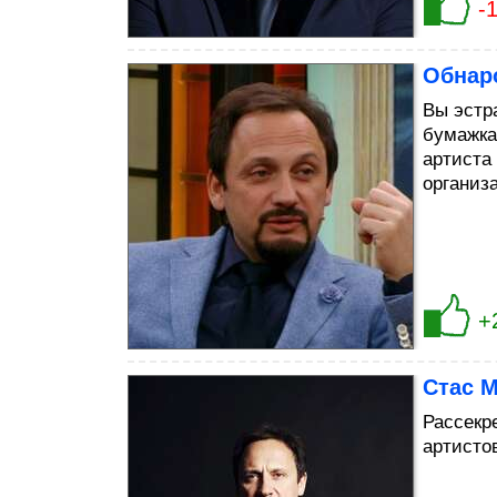
-
Обнар
Вы эстр
бумажка
артиста 
организ
+
Стас 
Рассекр
артисто