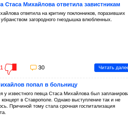
а Стаса Михайлова ответила завистникам
хайлова ответила на критику поклонников, поразивших
 убранством загородного гнездышка влюбленных.
11
30
Читать дале
Михайлов попал в больницу
ля у известного певца Стаса Михайлова был запланиров
 концерт в Ставрополе. Однако выступление так и не
ось. Причиной тому стала срочная госпитализация
та.