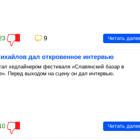
23
9
Читать дале
Михайлов дал откровенное интервью
тал хедлайнером фестиваля «Славянский базар в
е». Перед выходом на сцену он дал интервью.
10
Читать дале