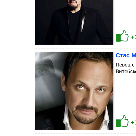
+
Стас 
Певец с
Витебск
+