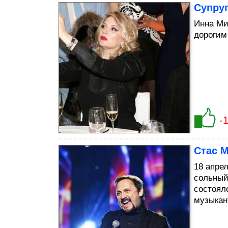
Супруг
Инна Ми
дорогим
-
Стас 
18 апре
сольный
состоял
музыкан