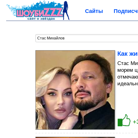
Сайты
Подписч
Как ж
Стас Ми
морем ц
отмечаю
идеальн
+