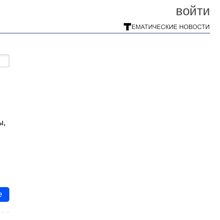
войти
ы,
е