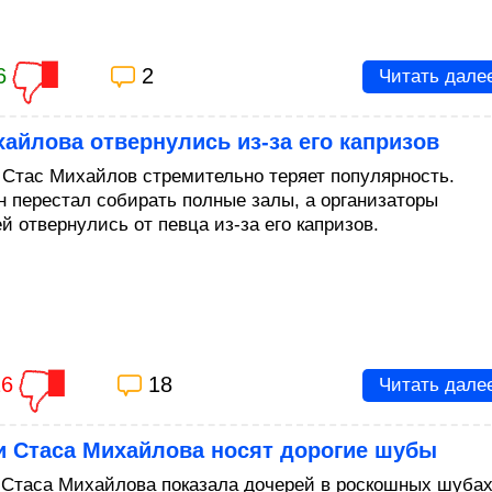
6
2
Читать дале
айлова отвернулись из-за его капризов
, Стас Михайлов стремительно теряет популярность.
н перестал собирать полные залы, а организаторы
й отвернулись от певца из-за его капризов.
26
18
Читать дале
и Стаса Михайлова носят дорогие шубы
 Стаса Михайлова показала дочерей в роскошных шубах