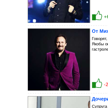
+
От Мих
Говорят
Якобы о
гастроле
-
Дочер
Супруга