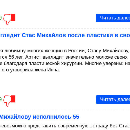
9
Читать дале
глядит Стас Михайлов после пластики в св
ля любимцу многих женщин в России, Стасу Михайлову,
тся 56 лет. Артист выглядит значительно моложе своих
се благодаря пластической хирургии. Многие уверены: н
 его уговорила жена Инна.
9
Читать дале
 Михайлову исполнилось 55
невозможно представить современную эстраду без Ста