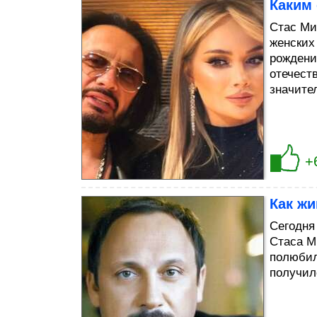
Каким 
Стас Ми
женских
рождени
отечест
значите
+
Как жи
Сегодня
Стаса М
полюбил
получил