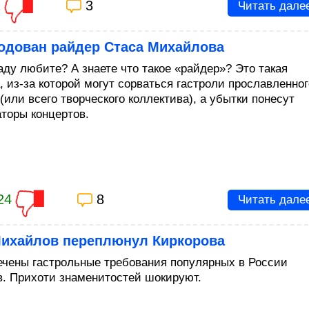
1
3
Читать дале
одован райдер Стаса Михайлова
аду любите? А знаете что такое «райдер»? Это такая
, из-за которой могут сорваться гастроли прославленног
(или всего творческого коллектива), а убытки понесут
аторы концертов.
24
8
Читать дале
Михайлов переплюнул Киркорова
ечены гастрольные требования популярных в России
в. Прихоти знаменитостей шокируют.