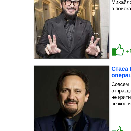
Михайло
в поиск
+
Стаса 
опера
Совсем 
отпразд
не крит
резкое 