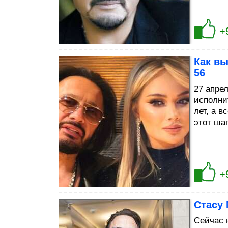
+
Как вы
56
27 апре
исполни
лет, а в
этот шаг
+
Стасу
Сейчас 