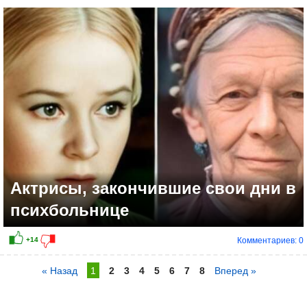
Актрисы, закончившие свои дни в
психбольнице
Комментариев: 0
« Назад
1
2
3
4
5
6
7
8
Вперед »
+11