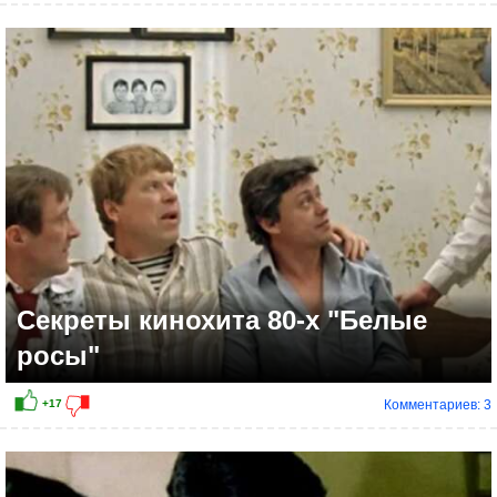
+11
Секреты кинохита 80-х "Белые
росы"
Комментариев: 3