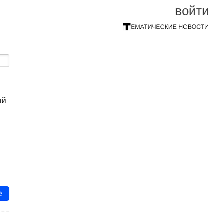
войти
ый
е