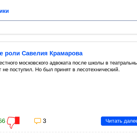
ики
е роли Савелия Крамарова
естного московского адвоката после школы в театральн
т не поступил. Но был принят в лесотехнический.
66
3
Читать дале