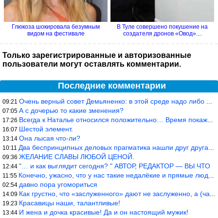
Глюкоза шокировала безумным
В Туле совершено покушение на
видом на фестивале
создателя дронов «Овод»....
Только зарегистрированные и авторизованные
пользователи могут оставлять комментарии.
Последние комментарии
Очень верный совет Демьяненко: в этой среде надо либо иметь зубы
09:21
А с дочерью то какие зменения?
07:05
Всегда к Наталье относился положительно… Время покажет, что буде
17:26
Шестой элемент.
16:07
Она лысая что-ли?
13:14
Два беспринципных деловых прагматика нашли друг друга и «остепен
10:11
ЖЕЛАНИЕ СЛАВЫ ЛЮБОЙ ЦЕНОЙ.
09:36
"… и как выглядит сегодня? " АВТОР, РЕДАКТОР — ВЫ ЧТО
12:44
Конечно, ужасно, что у нас такие недалёкие и прямые люди… Как мо
11:55
давно пора угомориться
02:54
Как грустно, что «заслуженного» дают не заслуженно, а (чаще) по-
14:09
Красавицы наши, талантливые!
19:23
И жена и дочка красивые! Да и он настоящий мужик!
13:44