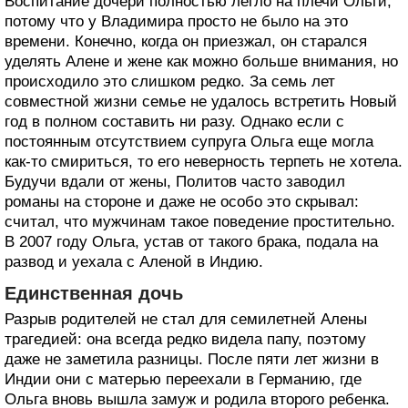
Воспитание дочери полностью легло на плечи Ольги,
потому что у Владимира просто не было на это
времени. Конечно, когда он приезжал, он старался
уделять Алене и жене как можно больше внимания, но
происходило это слишком редко. За семь лет
совместной жизни семье не удалось встретить Новый
год в полном составить ни разу. Однако если с
постоянным отсутствием супруга Ольга еще могла
как-то смириться, то его неверность терпеть не хотела.
Будучи вдали от жены, Политов часто заводил
романы на стороне и даже не особо это скрывал:
считал, что мужчинам такое поведение простительно.
В 2007 году Ольга, устав от такого брака, подала на
развод и уехала с Аленой в Индию.
Единственная дочь
Разрыв родителей не стал для семилетней Алены
трагедией: она всегда редко видела папу, поэтому
даже не заметила разницы. После пяти лет жизни в
Индии они с матерью переехали в Германию, где
Ольга вновь вышла замуж и родила второго ребенка.