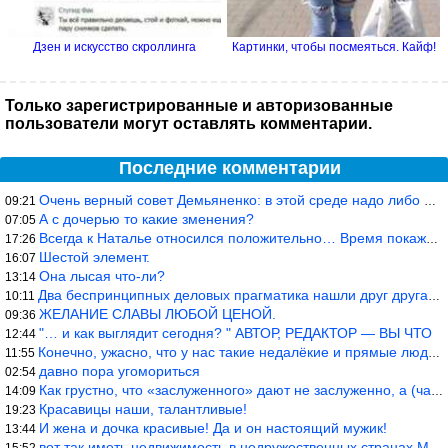
Дзен и искусство скроллинга
Картинки, чтобы посмеяться. Кайф!
Только зарегистрированные и авторизованные
пользователи могут оставлять комментарии.
Последние комментарии
Очень верный совет Демьяненко: в этой среде надо либо иметь зубы
09:21
А с дочерью то какие зменения?
07:05
Всегда к Наталье относился положительно… Время покажет, что буде
17:26
Шестой элемент.
16:07
Она лысая что-ли?
13:14
Два беспринципных деловых прагматика нашли друг друга и «остепен
10:11
ЖЕЛАНИЕ СЛАВЫ ЛЮБОЙ ЦЕНОЙ.
09:36
"… и как выглядит сегодня? " АВТОР, РЕДАКТОР — ВЫ ЧТО
12:44
Конечно, ужасно, что у нас такие недалёкие и прямые люди… Как мо
11:55
давно пора угомориться
02:54
Как грустно, что «заслуженного» дают не заслуженно, а (чаще) по-
14:09
Красавицы наши, талантливые!
19:23
И жена и дочка красивые! Да и он настоящий мужик!
13:44
вот так иметь недвижимость в недружественных странах Могут забра
15:52