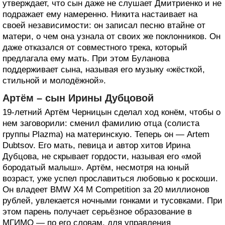
утверждает, что сын даже не слушает Дмитриенко и не
подражает ему намеренно. Никита настаивает на
своей независимости: он записал песню втайне от
матери, о чем она узнала от своих же поклонников. Он
даже отказался от совместного трека, который
предлагала ему мать. При этом Буланова
поддерживает сына, называя его музыку «жёсткой,
стильной и молодёжной».
Артём – сын Ирины Дубцовой
19-летний Артём Черницын сделал ход конём, чтобы о
нем заговорили: сменил фамилию отца (солиста
группы Plazma) на материнскую. Теперь он — Artem
Dubtsov. Его мать, певица и автор хитов Ирина
Дубцова, не скрывает гордости, называя его «мой
бородатый малыш». Артём, несмотря на юный
возраст, уже успел прославиться любовью к роскоши.
Он владеет BMW X4 M Competition за 20 миллионов
рублей, увлекается ночными гонками и тусовками. При
этом парень получает серьёзное образование в
МГИМО — по его словам, для управления