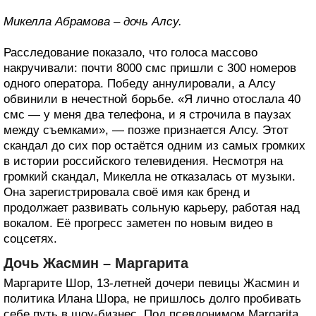
Микелла Абрамова – дочь Алсу.
Расследование показало, что голоса массово
накручивали: почти 8000 смс пришли с 300 номеров
одного оператора. Победу аннулировали, а Алсу
обвинили в нечестной борьбе. «Я лично отослала 40
смс — у меня два телефона, и я строчила в паузах
между съемками», — позже признается Алсу. Этот
скандал до сих пор остаётся одним из самых громких
в истории российского телевидения. Несмотря на
громкий скандал, Микелла не отказалась от музыки.
Она зарегистрировала своё имя как бренд и
продолжает развивать сольную карьеру, работая над
вокалом. Её прогресс заметен по новым видео в
соцсетях.
Дочь Жасмин – Маргарита
Маргарите Шор, 13-летней дочери певицы Жасмин и
политика Илана Шора, не пришлось долго пробивать
себе путь в шоу-бизнес. Под псевдонимом Margarita