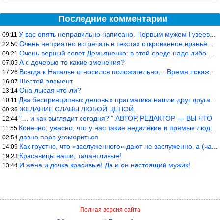
Последние комментарии
У вас опять неправильно написано. Первым мужем Гузеевой был Илья
09:11
Очень неприятно встречать в текстах откровенное враньё… Конкретн
22:50
Очень верный совет Демьяненко: в этой среде надо либо иметь зубы
09:21
А с дочерью то какие зменения?
07:05
Всегда к Наталье относился положительно… Время покажет, что буде
17:26
Шестой элемент.
16:07
Она лысая что-ли?
13:14
Два беспринципных деловых прагматика нашли друг друга и «остепен
10:11
ЖЕЛАНИЕ СЛАВЫ ЛЮБОЙ ЦЕНОЙ.
09:36
"… и как выглядит сегодня? " АВТОР, РЕДАКТОР — ВЫ ЧТО
12:44
Конечно, ужасно, что у нас такие недалёкие и прямые люди… Как мо
11:55
давно пора угомориться
02:54
Как грустно, что «заслуженного» дают не заслуженно, а (чаще) по-
14:09
Красавицы наши, талантливые!
19:23
И жена и дочка красивые! Да и он настоящий мужик!
13:44
Полная версия сайта