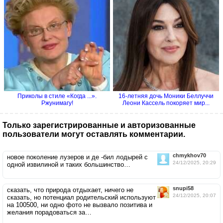
Приколы в стиле «Когда ...».
16-летняя дочь Моники Беллуччи
Ржунимагу!
Леони Кассель покоряет мир...
Только зарегистрированные и авторизованные
пользователи могут оставлять комментарии.
chmykhov70
новое поколение лузеров и де -бил лодырей с
24/12/2025, 20:29
одной извилиной и таких большинство…
snupi58
сказать, что природа отдыхает, ничего не
24/12/2025, 20:07
сказать, но потенциал родительский используют
на 100500, ни одно фото не вызвало позитива и
желания порадоваться за…