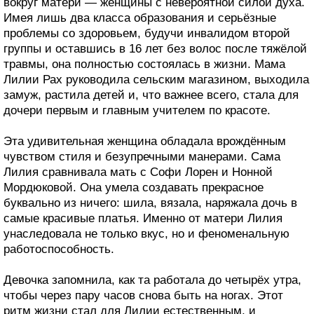
вокруг матери — женщины с невероятной силой духа.
Имея лишь два класса образования и серьёзные
проблемы со здоровьем, будучи инвалидом второй
группы и оставшись в 16 лет без волос после тяжёлой
травмы, она полностью состоялась в жизни. Мама
Лилии Рах руководила сельским магазином, выходила
замуж, растила детей и, что важнее всего, стала для
дочери первым и главным учителем по красоте.
Эта удивительная женщина обладала врождённым
чувством стиля и безупречными манерами. Сама
Лилия сравнивала мать с Софи Лорен и Нонной
Мордюковой. Она умела создавать прекрасное
буквально из ничего: шила, вязала, наряжала дочь в
самые красивые платья. Именно от матери Лилия
унаследовала не только вкус, но и феноменальную
работоспособность.
Девочка запомнила, как та работала до четырёх утра,
чтобы через пару часов снова быть на ногах. Этот
ритм жизни стал для Лилии естественным, и