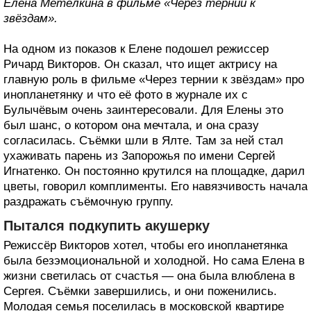
Елена Метёлкина в фильме «Через тернии к
звёздам».
На одном из показов к Елене подошел режиссер
Ричард Викторов. Он сказал, что ищет актрису на
главную роль в фильме «Через тернии к звёздам» про
инопланетянку и что её фото в журнале их с
Булычёвым очень заинтересовали. Для Елены это
был шанс, о котором она мечтала, и она сразу
согласилась. Съёмки шли в Ялте. Там за ней стал
ухаживать парень из Запорожья по имени Сергей
Игнатенко. Он постоянно крутился на площадке, дарил
цветы, говорил комплименты. Его навязчивость начала
раздражать съёмочную группу.
Пытался подкупить акушерку
Режиссёр Викторов хотел, чтобы его инопланетянка
была безэмоциональной и холодной. Но сама Елена в
жизни светилась от счастья — она была влюблена в
Сергея. Съёмки завершились, и они поженились.
Молодая семья поселилась в московской квартире