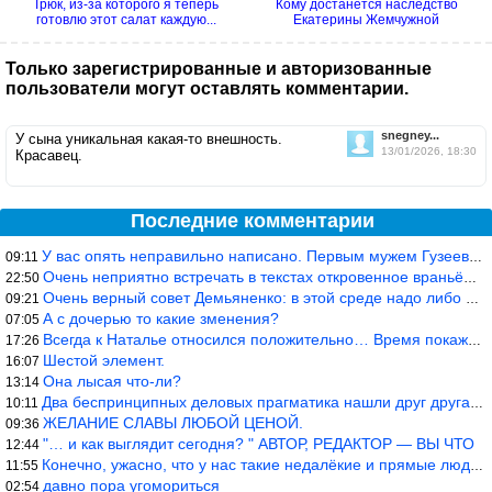
Трюк, из-за которого я теперь
Кому достанется наследство
готовлю этот салат каждую...
Екатерины Жемчужной
Только зарегистрированные и авторизованные
пользователи могут оставлять комментарии.
snegney...
У сына уникальная какая-то внешность.
13/01/2026, 18:30
Красавец.
Последние комментарии
У вас опять неправильно написано. Первым мужем Гузеевой был Илья
09:11
Очень неприятно встречать в текстах откровенное враньё… Конкретн
22:50
Очень верный совет Демьяненко: в этой среде надо либо иметь зубы
09:21
А с дочерью то какие зменения?
07:05
Всегда к Наталье относился положительно… Время покажет, что буде
17:26
Шестой элемент.
16:07
Она лысая что-ли?
13:14
Два беспринципных деловых прагматика нашли друг друга и «остепен
10:11
ЖЕЛАНИЕ СЛАВЫ ЛЮБОЙ ЦЕНОЙ.
09:36
"… и как выглядит сегодня? " АВТОР, РЕДАКТОР — ВЫ ЧТО
12:44
Конечно, ужасно, что у нас такие недалёкие и прямые люди… Как мо
11:55
давно пора угомориться
02:54