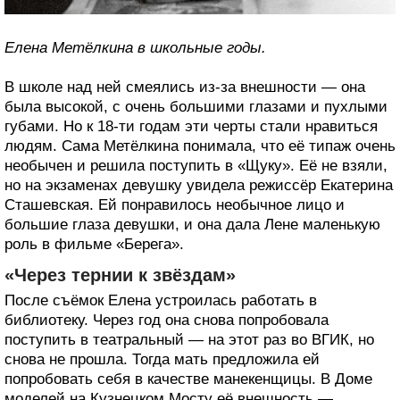
Елена Метёлкина в школьные годы.
В школе над ней смеялись из-за внешности — она
была высокой, с очень большими глазами и пухлыми
губами. Но к 18-ти годам эти черты стали нравиться
людям. Сама Метёлкина понимала, что её типаж очень
необычен и решила поступить в «Щуку». Её не взяли,
но на экзаменах девушку увидела режиссёр Екатерина
Сташевская. Ей понравилось необычное лицо и
большие глаза девушки, и она дала Лене маленькую
роль в фильме «Берега».
«Через тернии к звёздам»
После съёмок Елена устроилась работать в
библиотеку. Через год она снова попробовала
поступить в театральный — на этот раз во ВГИК, но
снова не прошла. Тогда мать предложила ей
попробовать себя в качестве манекенщицы. В Доме
моделей на Кузнецком Мосту её внешность —