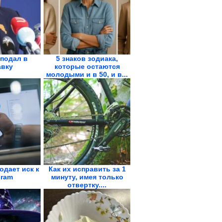
подал в
5 знаков зодиака,
авку
которые остаются
молодыми и в 50, и в...
одает иск к
Как их исправить за 1
gram
минуту, имея только
отвертку....