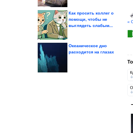
Как просить коллег о
помощи, чтобы не
« 
выглядеть слабым...
санкций...
выгоду от послабления
TotalEnergies получит
Океаническое дно
расходится на глазах
куколки из ниток
То
Очень красивые
К
О