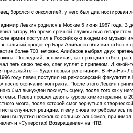
вец боролся с онкологией, у него был диагностирован л
адимир Левкин родился в Москве 6 июня 1967 года. В де
воил гитару. Во время срочной службы был гитаристом
сле армии поступил в Российскую академию музыки име
зыкальный продюсер Бари Алибасов объявил отбор в гр
астие более 700 человек. Алибасов выбрал двух прете
вкина. Последний, вспоминая, как проходил отбор, расс
чал петь свою песню, спел куплет с припевом. И какой-т
я приезжайте — будет первая репетиция». В «На-На» Л
1996 году певец поступил на режиссерский факультет в 
» после окончания контракта. После этого Левкин прини
нако был вынужден покинуть сцену, после того как у н
стемы. Певец прошел девять курсов химиотерапии, в 20
стного мозга, после которой смог вернуться к творческо
тиста случился рецидив, и ему снова потребовалась пер
вкин выпустил несколько сольных альбомов, принимал 
нале» и «Суперстар! Возвращение» на НТВ.