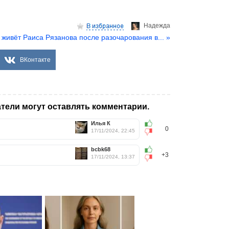
Надеждa
 живёт Раиса Рязанова после разочарования в... »
ВКонтакте
тели могут оставлять комментарии.
Илья К
0
17/11/2024, 22:45
bcbk68
+3
17/11/2024, 13:37