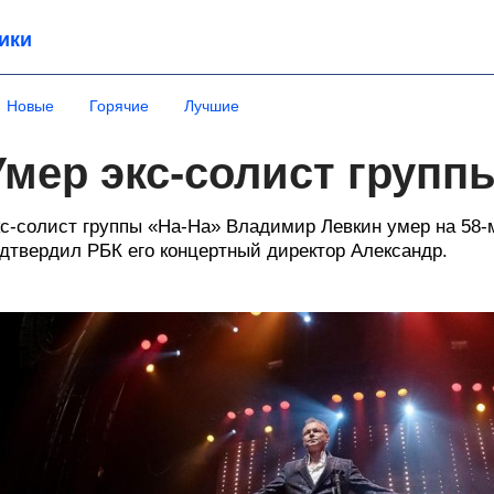
ики
Новые
Горячие
Лучшие
Умер экс-солист групп
с-солист группы «На-На» Владимир Левкин умер на 58
дтвердил РБК его концертный директор Александр.