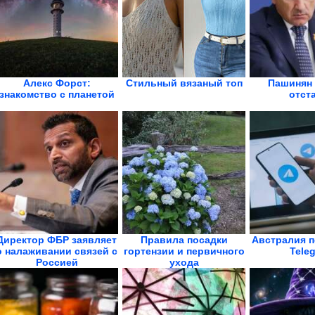
Алекс Форст:
Стильный вязаный топ
Пашинян 
знакомство с планетой
отст
Директор ФБР заявляет
Правила посадки
Австралия п
о налаживании связей с
гортензии и первичного
Tele
Россией
ухода