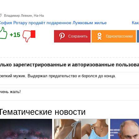
Владимир Левкин
,
На-На
София Ротару продаёт подаренное Лужковым жилье
Как
+15
Сохранить
Одноклассники
лько зарегистрированные и авторизованные пользова
репкий мужик. Выдержал предательство и боролся до конца.
чень жаль!
Тематические новости