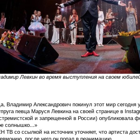
адимир Левкин во время выступления на своем юбилей
а, Владимир Александрович покинул этот мир сегодня 
пруга певца Маруся Левкина на своей странице в Insta
стремистской и запрещенной в России) опубликовала ф
е солнышко...»
Н ТВ со ссылкой на источник уточняет, что артиста до
евмонию, после чего он попал в реанимацию.