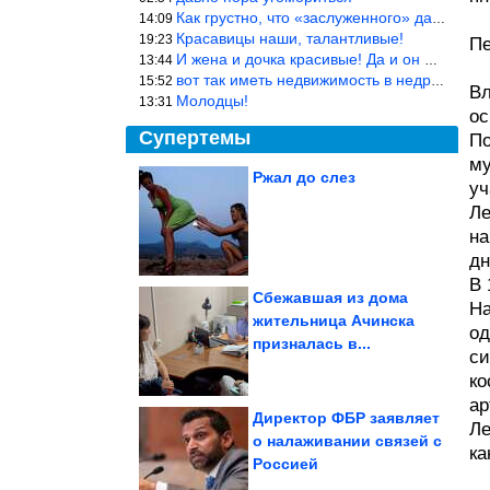
Как грустно, что «заслуженного» дают не заслуженно, а (чаще) по-
14:09
Красавицы наши, талантливые!
19:23
Пе
И жена и дочка красивые! Да и он настоящий мужик!
13:44
вот так иметь недвижимость в недружественных странах Могут забра
15:52
Вл
Молодцы!
13:31
ос
Супертемы
По
му
Ржал до слез
уч
Ле
Колокольчиковый лес в
Бельгии
на
дн
В 
Сбежавшая из дома
На
жительница Ачинска
од
Подборка интересных
призналась в...
фотографий известных
людей
си
ко
ар
Директор ФБР заявляет
Ле
о налаживании связей с
ка
Россией
Ученые нашли «горячие точки» мегаземлетрясений в...