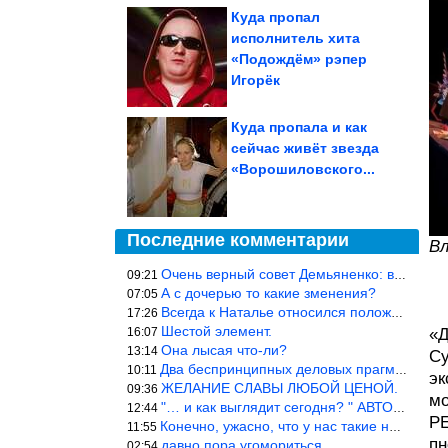
Куда пропал
исполнитель хита
«Подождём» рэпер
Игорёк
Куда пропала и как
сейчас живёт звезда
«Ворошиловского...
Последние комментарии
Вл
Очень верный совет Демьяненко: в этой среде надо либо иметь зубы
09:21
А с дочерью то какие зменения?
07:05
Всегда к Наталье относился положительно… Время покажет, что буде
17:26
Шестой элемент.
16:07
«Д
Она лысая что-ли?
13:14
Су
Два беспринципных деловых прагматика нашли друг друга и «остепен
10:11
эк
ЖЕЛАНИЕ СЛАВЫ ЛЮБОЙ ЦЕНОЙ.
09:36
мо
"… и как выглядит сегодня? " АВТОР, РЕДАКТОР — ВЫ ЧТО
12:44
РЕ
Конечно, ужасно, что у нас такие недалёкие и прямые люди… Как мо
11:55
пн
давно пора угомориться
02:54