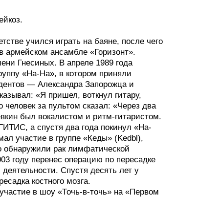
ейкоз.
тстве учился играть на баяне, после чего
 в армейском ансамбле «Горизонт».
ни Гнесиных. В апреле 1989 года
уппу «На-На», в котором приняли
ндентов — Александра Запорожца и
казывал: «Я пришел, воткнул гитару,
о человек за пультом сказал: «Через два
евкин был вокалистом и ритм-гитаристом.
ГИТИС, а спустя два года покинул «На-
мал участие в группе «Кеды» (Kedbl),
его обнаружили рак лимфатической
03 году перенес операцию по пересадке
й деятельности. Спустя десять лет у
есадка костного мозга.
участие в шоу «Точь-в-точь» на «Первом