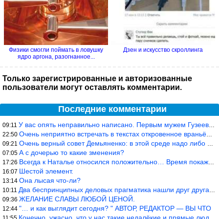
Физики смогли поймать в ловушку
Дзен и искусство скроллинга
ядро аргона, разогнанное...
Только зарегистрированные и авторизованные
пользователи могут оставлять комментарии.
Последние комментарии
У вас опять неправильно написано. Первым мужем Гузеевой был Илья
09:11
Очень неприятно встречать в текстах откровенное враньё… Конкретн
22:50
Очень верный совет Демьяненко: в этой среде надо либо иметь зубы
09:21
А с дочерью то какие зменения?
07:05
Всегда к Наталье относился положительно… Время покажет, что буде
17:26
Шестой элемент.
16:07
Она лысая что-ли?
13:14
Два беспринципных деловых прагматика нашли друг друга и «остепен
10:11
ЖЕЛАНИЕ СЛАВЫ ЛЮБОЙ ЦЕНОЙ.
09:36
"… и как выглядит сегодня? " АВТОР, РЕДАКТОР — ВЫ ЧТО
12:44
Конечно, ужасно, что у нас такие недалёкие и прямые люди… Как мо
11:55