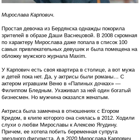
Мирослава Карпович.
Простая девочка из Бердянска однажды покорила
зрителей в образе Даши Васнецовой. В 2008 скромная
по характеру Мирослава даже попала в список 100
самых привлекательных девушек и была помещена на
обложку мужского журнала Maxim.
У Карпович есть своя квартира в столице, а вот мужа
и детей пока нет. Да, у актрисы были романы… С
актером игравшим Веню в «Папиных дочках» —
Филиппом Бледным. Ухаживал за ней один богатый
бизнесмен. Но мужчина оказался женатым.
Актриса была замечена в отношениях с Егором
Кридом, в клипе которого она снялась в 2012. Ходили
слухи о любви Мирославы к Алексею Ягудину.
Причем, ее хотела побить беременная супруга
звездного фигуриста. А в 2020 Мирослава Карпович