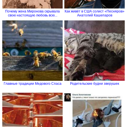
Почему жена Миронова скрывала
Как живёт в США солист «Песняров»
свою настоящую любовь всю...
Анатолий Кашепаров
Главные традиции Медового Спаса
Родительские будни зверушек