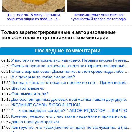
На столе за 15 минут. Ленивая
Незабываемые мгновения из
закрытая пицца из лаваша на...
путешествий тревел-фотографа
Только зарегистрированные и авторизованные
пользователи могут оставлять комментарии.
Последние комментарии
У вас опять неправильно написано. Первым мужем Гузеевой был Илья
09:11
Очень неприятно встречать в текстах откровенное враньё… Конкретн
22:50
Очень верный совет Демьяненко: в этой среде надо либо иметь зубы
09:21
А с дочерью то какие зменения?
07:05
Всегда к Наталье относился положительно… Время покажет, что буде
17:26
Шестой элемент.
16:07
Она лысая что-ли?
13:14
Два беспринципных деловых прагматика нашли друг друга и «остепен
10:11
ЖЕЛАНИЕ СЛАВЫ ЛЮБОЙ ЦЕНОЙ.
09:36
"… и как выглядит сегодня? " АВТОР, РЕДАКТОР — ВЫ ЧТО
12:44
Конечно, ужасно, что у нас такие недалёкие и прямые люди… Как мо
11:55
давно пора угомориться
02:54
Как грустно, что «заслуженного» дают не заслуженно, а (чаще) по-
14:09