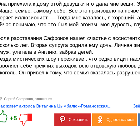
на приехала к дому этой девушки и отдала мне вещи. 
Маше, семье, самому себе. Все это произошло на почве
еряет иллюзионист. — Тогда мне казалось, я хороший, 
йчас понимаю, что это был мой эгоизм, моя дурость, г
сле расставания Сафронов нашел счастье с ассистентк
сколько лет. Вторая супруга родила ему дочь. Личная 
муж, улетела в Англию, забрав детей.
езда мистических шоу переживает, что редко видит нас
зволяет себе прежних выходок, всю отцовскую любовь 
коголь. Он привел к тому, что семья оказалась разруше
Сергей Сафронов
,
отношения
Как живёт актриса Виталина Цымбалюк-Романовская...
Звё
+5
Сохранить
Одноклассники