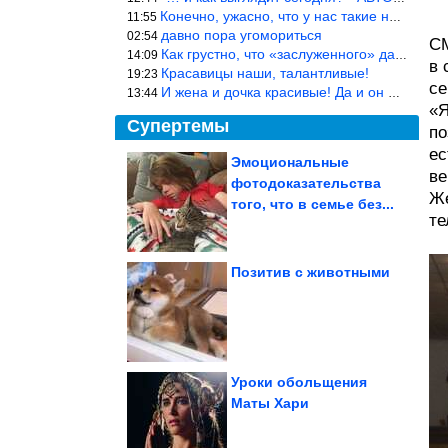
Конечно, ужасно, что у нас такие недалёкие и прямые люди… Как мо
11:55
давно пора угомориться
02:54
СМ
Как грустно, что «заслуженного» дают не заслуженно, а (чаще) по-
14:09
в 
Красавицы наши, талантливые!
19:23
се
И жена и дочка красивые! Да и он настоящий мужик!
13:44
«Я
Супертемы
по
ес
Эмоциональные
ве
фотодоказательства
Смехотерапия. Всё для
Же
вашего здоровья
того, что в семье без...
те
Позитив с животными
В США опубликовали
проект санкций против
России...
Уроки обольщения
Маты Хари
Потрясающие кадры из 90-х. Невозможно поверить!