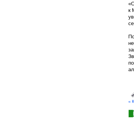
«О
к 
ув
се
По
не
за
Зв
по
ал
« 