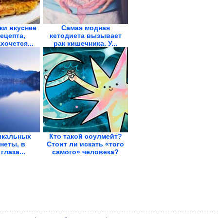
ки вкуснее
Самая модная
рецепта,
кетодиета вызывает
хочется...
рак кишечника. У...
икальных
Кто такой соулмейт?
неты, в
Стоит ли искать «того
глаза...
самого» человека?