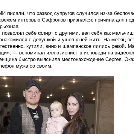
И писали, что развод супругов случился из-за беспоч
свежем интервью Сафронов признался: причина для под
рьезная.
 позволял себе флирт с другими, вел себя как мальчиш
знакомился с девушкой и ушел к ней жить. На месяц ос
тественно, кутили, вино и шампанское лились рекой. М
щи», — вспоминал иллюзионист в исповеди на видео
нщина быстро выяснила местонахождение Сергея. Оказ
лефон мужа со своим.