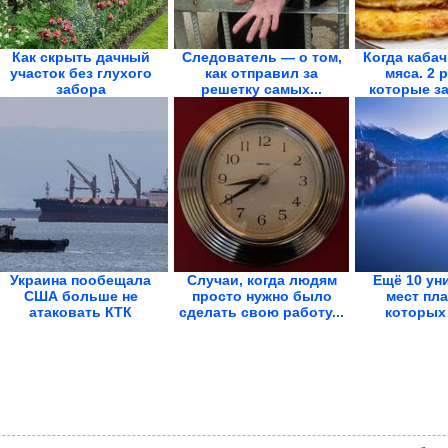
Как cкрыть дачный
Следователь — о том,
Когда кабач
участок без глухого
как отправил за
мяса. 2 
забора
решетку самых...
которые за
Украина пообещала
Случаи, когда людям
Ещё 10 ун
США больше не
просто нужно было
мест пла
атаковать КТК
сделать свою работу...
которых 