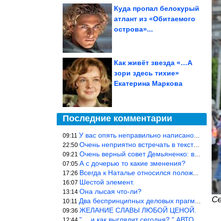
Куда пропал белокурый
атлант из «Обитаемого
острова»...
Как живёт звезда «…А
зори здесь тихие»
Екатерина Маркова
Последние комментарии
У вас опять неправильно написано. Первым мужем Гузеевой был Илья
09:11
Очень неприятно встречать в текстах откровенное враньё… Конкретн
22:50
Очень верный совет Демьяненко: в этой среде надо либо иметь зубы
09:21
А с дочерью то какие зменения?
07:05
Всегда к Наталье относился положительно… Время покажет, что буде
17:26
Шестой элемент.
16:07
Она лысая что-ли?
13:14
Се
Два беспринципных деловых прагматика нашли друг друга и «остепен
10:11
ЖЕЛАНИЕ СЛАВЫ ЛЮБОЙ ЦЕНОЙ.
09:36
"… и как выглядит сегодня? " АВТОР, РЕДАКТОР — ВЫ ЧТО
12:44