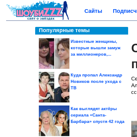
Сайты
Подписч
Популярные темы
Известные женщины,
которые вышли замуж
за миллионеров,...
Куда пропал Александр
Се
Новиков после ухода с
Ал
ТВ
сс
Как выглядят актёры
сериала «Санта-
Барбара» спустя 42 года