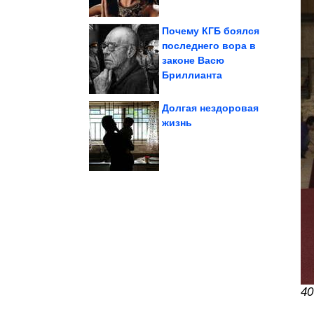
Почему КГБ боялся
последнего вора в
законе Васю
забора
участок без глухого
Как cкрыть дачный
Бриллианта
Долгая нездоровая
жизнь
которые приводят...
шедевров планеты,
Ещё 8 архитектурных
40