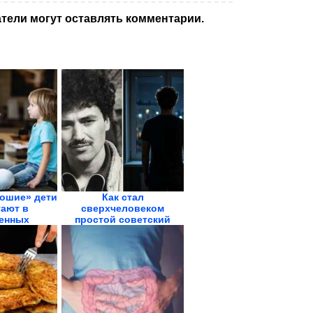
тели могут оставлять комментарии.
ошие» дети
Как стал
ают в
сверхчеловеком
енных
простой советский
ых....
электрик Яков...