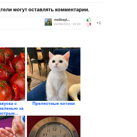
тели могут оставлять комментарии.
nedbayl...
+1
04/08/2021, 10:20
акуска с
Прелестные котики
зеленью за
ыстрые...