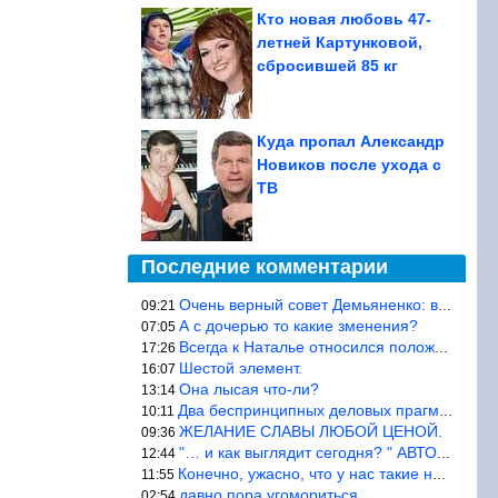
Кто новая любовь 47-
летней Картунковой,
сбросившей 85 кг
Куда пропал Александр
Новиков после ухода с
ТВ
Последние комментарии
Очень верный совет Демьяненко: в этой среде надо либо иметь зубы
09:21
А с дочерью то какие зменения?
07:05
Всегда к Наталье относился положительно… Время покажет, что буде
17:26
Шестой элемент.
16:07
Она лысая что-ли?
13:14
Два беспринципных деловых прагматика нашли друг друга и «остепен
10:11
ЖЕЛАНИЕ СЛАВЫ ЛЮБОЙ ЦЕНОЙ.
09:36
"… и как выглядит сегодня? " АВТОР, РЕДАКТОР — ВЫ ЧТО
12:44
Конечно, ужасно, что у нас такие недалёкие и прямые люди… Как мо
11:55
давно пора угомориться
02:54