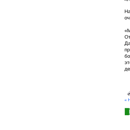
На
оч
«М
От
Да
пр
бо
эт
де
« 