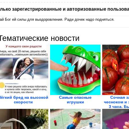
лько зарегистрированные и авторизованные пользова
ай Бог ей силы для выздоровления. Ради дочек надо подняться.
Тематические новости
Лёгкий бред на высокой
Самые опасные
Сочная з
скорости
игрушки
чесноком и 
3 часа. Б