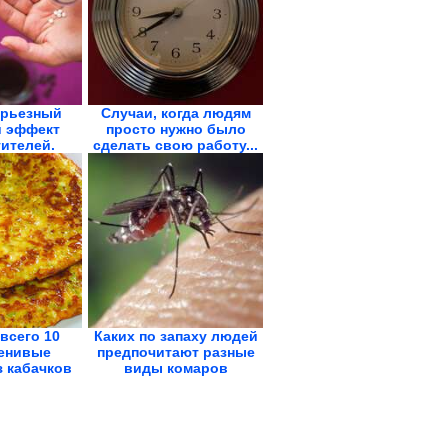
ерьезный
Случаи, когда людям
 эффект
просто нужно было
ителей.
сделать свою работу...
о...
всего 10
Каких по запаху людей
Ленивые
предпочитают разные
з кабачков
виды комаров