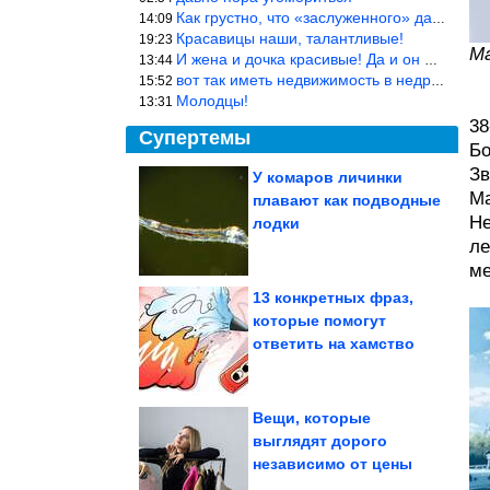
Как грустно, что «заслуженного» дают не заслуженно, а (чаще) по-
14:09
Красавицы наши, талантливые!
19:23
М
И жена и дочка красивые! Да и он настоящий мужик!
13:44
вот так иметь недвижимость в недружественных странах Могут забра
15:52
Молодцы!
13:31
38
Супертемы
Бо
Зв
У комаров личинки
Ма
плавают как подводные
Верховная рада
назначила новое
Не
лодки
правительство Украины
ле
ме
13 конкретных фраз,
которые помогут
5 знаков зодиака,
ответить на хамство
которые видят и
чувствуют любую ложь
Вещи, которые
выглядят дорого
независимо от цены
Рецепт фаршированных перцев по-мексикански, который...