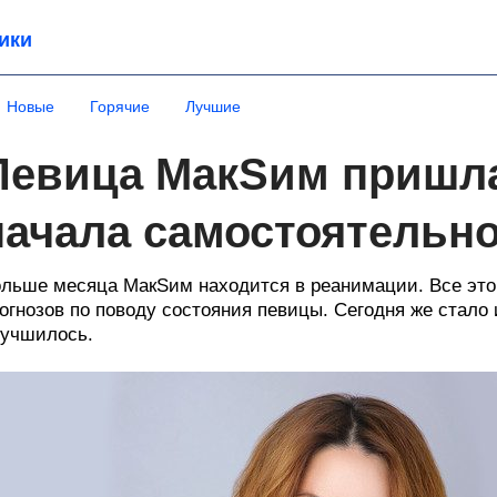
ики
Новые
Горячие
Лучшие
Певица МакSим пришла
начала самостоятельн
льше месяца МакSим находится в реанимации. Все это 
огнозов по поводу состояния певицы. Сегодня же стало 
учшилось.