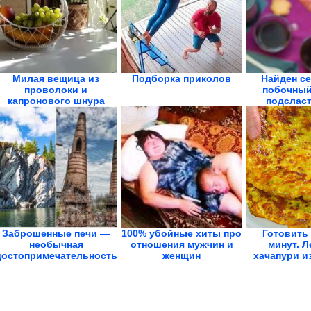
Милая вещица из
Подборка приколов
Найден с
проволоки и
побочный
капронового шнура
подсласт
Особ
Заброшенные печи —
100% убойные хиты про
Готовить 
необычная
отношения мужчин и
минут. 
достопримечательность
женщин
хачапури и
Карелии