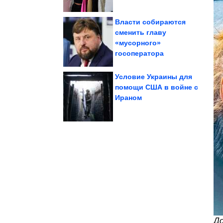
Власти собираются
cменить главу
«мусорного»
которых живут люди
Необычные места, в
госоператора
Условие Украины для
помощи США в войне с
Ираном
Потрясающе!
Исторические фото.
До