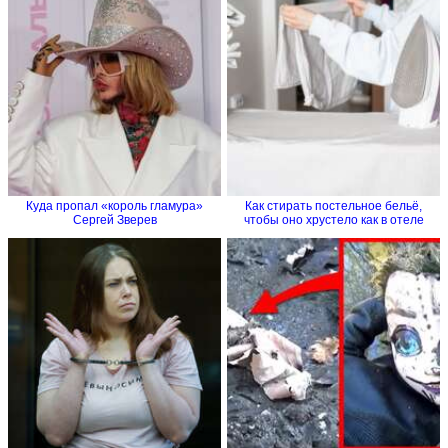
Куда пропал «король гламура»
Как стирать постельное бельё,
Сергей Зверев
чтобы оно хрустело как в отеле