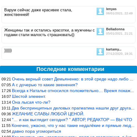
lenyas
Варум сейчас даже красивее стала,
06/01/2021, 22:49
женственней!
Belladonna
Женщины так и остались красотки, а мужчины с
05/01/2021, 21:21
годами стали малость страшноваты))
kartamy...
))))))
27/12/2020, 19:31
Последние комментарии
Очень верный совет Демьяненко: в этой среде надо либо иметь зубы
09:21
А с дочерью то какие зменения?
07:05
Всегда к Наталье относился положительно… Время покажет, что буде
17:26
Шестой элемент.
16:07
Она лысая что-ли?
13:14
Два беспринципных деловых прагматика нашли друг друга и «остепен
10:11
ЖЕЛАНИЕ СЛАВЫ ЛЮБОЙ ЦЕНОЙ.
09:36
"… и как выглядит сегодня? " АВТОР, РЕДАКТОР — ВЫ ЧТО
12:44
Конечно, ужасно, что у нас такие недалёкие и прямые люди… Как мо
11:55
давно пора угомориться
02:54