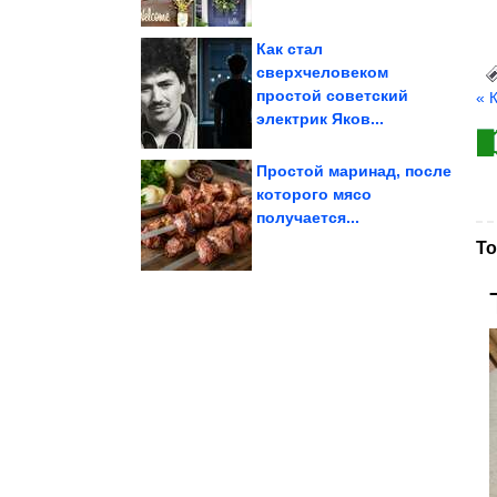
Как стал
сверхчеловеком
простой советский
« 
времён СССР
Душевные фотографии
электрик Яков...
Простой маринад, после
которого мясо
получается...
времён СССР
Душевные фотографии
То