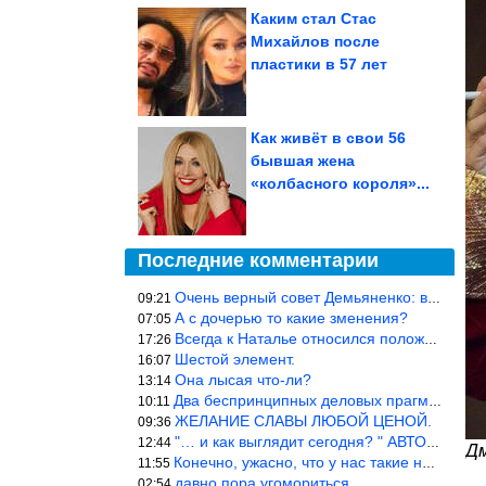
Каким стал Стас
Михайлов после
пластики в 57 лет
Как живёт в свои 56
бывшая жена
«колбасного короля»...
Последние комментарии
Очень верный совет Демьяненко: в этой среде надо либо иметь зубы
09:21
А с дочерью то какие зменения?
07:05
Всегда к Наталье относился положительно… Время покажет, что буде
17:26
Шестой элемент.
16:07
Она лысая что-ли?
13:14
Два беспринципных деловых прагматика нашли друг друга и «остепен
10:11
ЖЕЛАНИЕ СЛАВЫ ЛЮБОЙ ЦЕНОЙ.
09:36
"… и как выглядит сегодня? " АВТОР, РЕДАКТОР — ВЫ ЧТО
12:44
Д
Конечно, ужасно, что у нас такие недалёкие и прямые люди… Как мо
11:55
давно пора угомориться
02:54