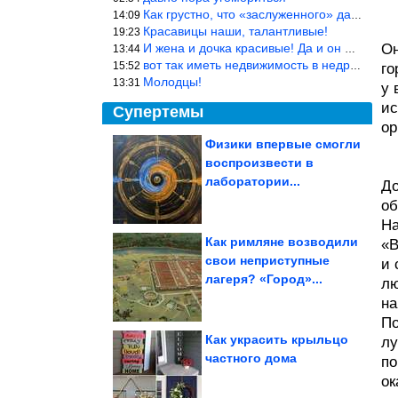
Как грустно, что «заслуженного» дают не заслуженно, а (чаще) по-
14:09
Красавицы наши, талантливые!
19:23
И жена и дочка красивые! Да и он настоящий мужик!
Он
13:44
вот так иметь недвижимость в недружественных странах Могут забра
15:52
го
Молодцы!
13:31
у 
ис
Супертемы
ор
Физики впервые смогли
воспроизвести в
Жемчужины Титикаки
лаборатории...
До
об
На
Как римляне возводили
«В
свои неприступные
и 
Как теща и коллектор
лагеря? «Город»...
остановили одну из
лю
самых грозных...
на
По
Как украсить крыльцо
лу
частного дома
по
ок
Они рискуют встретить старость в одиночестве