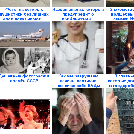
Фото, на которых
Назван анализ, который
Знакомство
пушистики без лишних
предупредит о
волшебные
слов показывают,...
приближении...
снимки И
Таба
Душевные фотографии
Как мы разрушаем
3 главны
времён СССР
печень, хаотично
которые до
назначая себе БАДы
в гардеробе