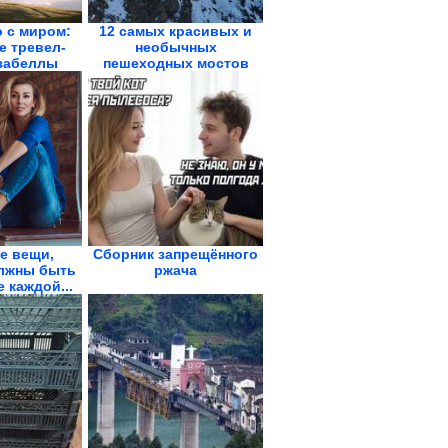
 с миром:
12 самых красивых и
 тревел-
необычных
забеллы
пешеходных мостов
ччи
планеты
е вещи,
Сборник запрещённого
лжны быть
ржача
 каждой...