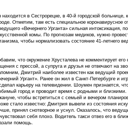
 находится в Сестрорецке, в 40-й городской больнице, 
роде. Отметим, там есть специальное коронавирусное 
ведущего «Вечернего Урганта» сильная интоксикация, по
кусственной комы. По прогнозам медиков, нужно прове
ганизма, чтобы нормализовать состояние 41-летнего ве
бавим, что окружение Хрусталева не комментирует его с
щения с прессой, а супруга и друзья не отвечают на зво
помним, Дмитрий наиболее известен как ведущий прое
ечерний Ургант». Ранее он жил в Санкт-Петербурге и иг
сделал карьеру на телевидении. Шоумен признается, чт
бимый город и проводит время с родными и близкими. 
кануне, чтобы встретиться с семьей и вечером планиро
зже стало известно: Дмитрия вывели из состояния иск
чше, принял снотворное и уснул. Оказалось, что ведущи
чувствовал себя плохо. Водитель такси отвез его в бл
азали помощь.