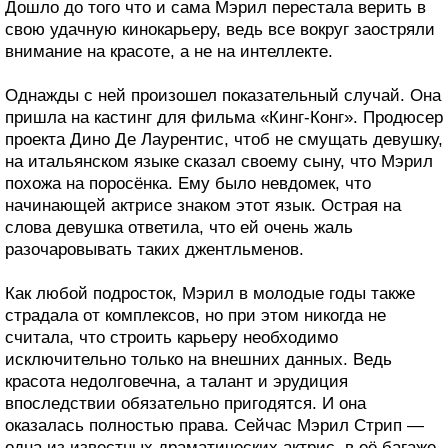
Дошло до того что и сама Мэрил перестала верить в
свою удачную кинокарьеру, ведь все вокруг заостряли
внимание на красоте, а не на интеллекте.
Однажды с ней произошел показательный случай. Она
пришла на кастинг для фильма «Кинг-Конг». Продюсер
проекта Дино Де Лаурентис, чтоб не смущать девушку,
на итальянском языке сказал своему сыну, что Мэрил
похожа на поросёнка. Ему было невдомек, что
начинающей актрисе знаком этот язык. Острая на
слова девушка ответила, что ей очень жаль
разочаровывать таких джентльменов.
Как любой подросток, Мэрил в молодые годы также
страдала от комплексов, но при этом никогда не
считала, что строить карьеру необходимо
исключительно только на внешних данных. Ведь
красота недолговечна, а талант и эрудиция
впоследствии обязательно пригодятся. И она
оказалась полностью права. Сейчас Мэрил Стрип —
одна из известных драматических актрис, в её багаже