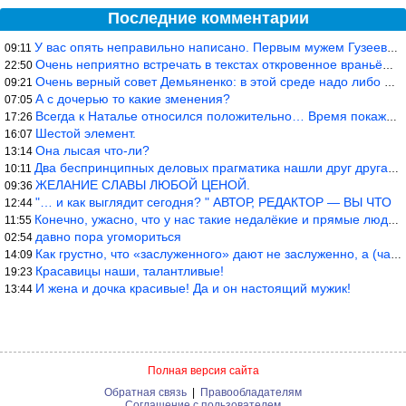
Последние комментарии
У вас опять неправильно написано. Первым мужем Гузеевой был Илья
09:11
Очень неприятно встречать в текстах откровенное враньё… Конкретн
22:50
Очень верный совет Демьяненко: в этой среде надо либо иметь зубы
09:21
А с дочерью то какие зменения?
07:05
Всегда к Наталье относился положительно… Время покажет, что буде
17:26
Шестой элемент.
16:07
Она лысая что-ли?
13:14
Два беспринципных деловых прагматика нашли друг друга и «остепен
10:11
ЖЕЛАНИЕ СЛАВЫ ЛЮБОЙ ЦЕНОЙ.
09:36
"… и как выглядит сегодня? " АВТОР, РЕДАКТОР — ВЫ ЧТО
12:44
Конечно, ужасно, что у нас такие недалёкие и прямые люди… Как мо
11:55
давно пора угомориться
02:54
Как грустно, что «заслуженного» дают не заслуженно, а (чаще) по-
14:09
Красавицы наши, талантливые!
19:23
И жена и дочка красивые! Да и он настоящий мужик!
13:44
Полная версия сайта
Обратная связь
|
Правообладателям
Соглашение с пользователем