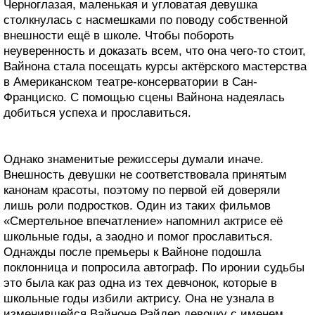
Черноглазая, маленькая и угловатая девушка
столкнулась с насмешками по поводу собственной
внешности ещё в школе. Чтобы побороть
неуверенность и доказать всем, что она чего-то стоит,
Вайнона стала посещать курсы актёрского мастерства
в Американском театре-консерватории в Сан-
Франциско. С помощью сцены Вайнона надеялась
добиться успеха и прославиться.
Однако знаменитые режиссеры думали иначе.
Внешность девушки не соответствовала принятым
канонам красоты, поэтому по первой ей доверяли
лишь роли подростков. Один из таких фильмов
«Смертельное впечатление» напомнил актрисе её
школьные годы, а заодно и помог прославиться.
Однажды после премьеры к Вайноне подошла
поклонница и попросила автограф. По иронии судьбы
это была как раз одна из тех девчонок, которые в
школьные годы избили актрису. Она не узнала в
изменившейся Вайноне Райдер девочку с именем