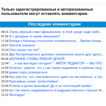
Только зарегистрированные и авторизованные
пользователи могут оставлять комментарии.
Последние комментарии
Очень верный совет Демьяненко: в этой среде надо либо иметь зубы
09:21
А с дочерью то какие зменения?
07:05
Всегда к Наталье относился положительно… Время покажет, что буде
17:26
Шестой элемент.
16:07
Она лысая что-ли?
13:14
Два беспринципных деловых прагматика нашли друг друга и «остепен
10:11
ЖЕЛАНИЕ СЛАВЫ ЛЮБОЙ ЦЕНОЙ.
09:36
"… и как выглядит сегодня? " АВТОР, РЕДАКТОР — ВЫ ЧТО
12:44
Конечно, ужасно, что у нас такие недалёкие и прямые люди… Как мо
11:55
давно пора угомориться
02:54
Как грустно, что «заслуженного» дают не заслуженно, а (чаще) по-
14:09
Красавицы наши, талантливые!
19:23
И жена и дочка красивые! Да и он настоящий мужик!
13:44
вот так иметь недвижимость в недружественных странах Могут забра
15:52
Молодцы!
13:31