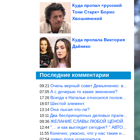
Куда пропал «русский
Тони Старк» Борис
Хвошнянский
Куда пропала Виктория
Дайнеко
Последние комментарии
Очень верный совет Демьяненко: в этой среде надо либо иметь зубы
09:21
А с дочерью то какие зменения?
07:05
Всегда к Наталье относился положительно… Время покажет, что буде
17:26
Шестой элемент.
16:07
Она лысая что-ли?
13:14
Два беспринципных деловых прагматика нашли друг друга и «остепен
10:11
ЖЕЛАНИЕ СЛАВЫ ЛЮБОЙ ЦЕНОЙ.
09:36
"… и как выглядит сегодня? " АВТОР, РЕДАКТОР — ВЫ ЧТО
12:44
Конечно, ужасно, что у нас такие недалёкие и прямые люди… Как мо
11:55
давно пора угомориться
02:54