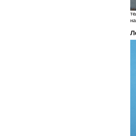
те
на
Л