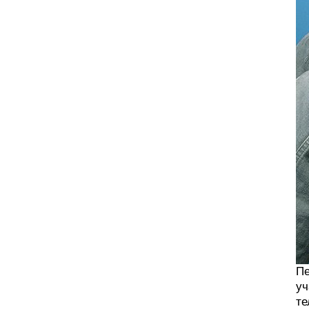
Пе
уч
те