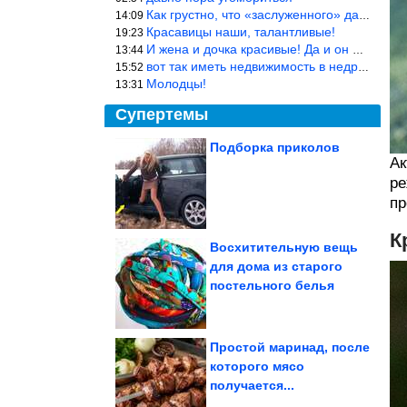
Как грустно, что «заслуженного» дают не заслуженно, а (чаще) по-
14:09
Красавицы наши, талантливые!
19:23
И жена и дочка красивые! Да и он настоящий мужик!
13:44
вот так иметь недвижимость в недружественных странах Могут забра
15:52
Молодцы!
13:31
Супертемы
Подборка приколов
Ак
Знаки Зодиака, среди
ре
которых многие
становятся...
пр
К
Восхитительную вещь
для дома из старого
Почему КГБ боялся
постельного белья
последнего вора в
законе Васю
Бриллианта
Простой маринад, после
которого мясо
получается...
В реальном времени впервые наблюдали вспышку...