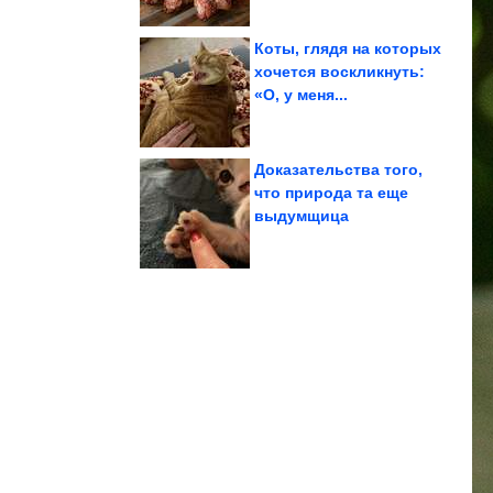
Коты, глядя на которых
хочется воскликнуть:
«О, у меня...
свежесть...
идеальную чистоту и
поддерживать
Как всегда
Доказательства того,
что природа та еще
выдумщица
нельзя открывать
храме Вишну, которую
Запретная дверь в