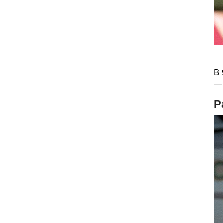
В 
— 
Р