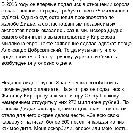
В 2016 году он впервые подал иск в отношении короля
отечественной эстрады, требуя от него 75 миллионов
рублей. Однако суд остановил производство по
жалобе Дидье, а согласно данным независимых
экспертов песни оказались разными. Вскоре Дидье
самого обвинили в вымогательстве у Киркорова
миллиона евро. Такое заявление сделал адвокат певца
Александр Добровинский. Тогда музыканту и его
представителю Олегу Трунову удалось избежать
возбуждения уголовного дела.
Недавно лидер группы Space решил возобновить
громкое дело о плагиате. На этот раз он подал иск к
Филиппу Киркорову и композитору Олегу Попкову с
намерением отсудить у них 272 миллиона рублей. По
словам Дидье, «возвращение отцовства» этой песни
стало для него скорее делом чести. «За всю свою
карьеру я написал более 500 песен, и каждая из них
как мое дитя. Меня оскорбили, опорочили мою честь.