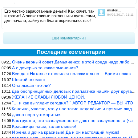
misteri...
Его честно заработанные деньги! Как хочет, так
04/05/2017, 21:11
и тратит! А завистливые поклонники пусть сами,
для начала, займутся благотворительностью!
Ещё комментарии ↓
Последние комментарии
Очень верный совет Демьяненко: в этой среде надо либо иметь зубы
09:21
А с дочерью то какие зменения?
07:05
Всегда к Наталье относился положительно… Время покажет, что буде
17:26
Шестой элемент.
16:07
Она лысая что-ли?
13:14
Два беспринципных деловых прагматика нашли друг друга и «остепен
10:11
ЖЕЛАНИЕ СЛАВЫ ЛЮБОЙ ЦЕНОЙ.
09:36
"… и как выглядит сегодня? " АВТОР, РЕДАКТОР — ВЫ ЧТО
12:44
Конечно, ужасно, что у нас такие недалёкие и прямые люди… Как мо
11:55
давно пора угомориться
02:54
Как грустно, что «заслуженного» дают не заслуженно, а (чаще) по-
14:09
Красавицы наши, талантливые!
19:23
И жена и дочка красивые! Да и он настоящий мужик!
13:44