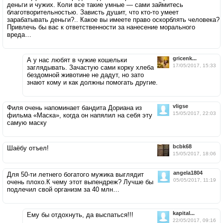
деньги и чужих. Коли все такие умные — сами займитесь
благотворительностью. Зависть душит, что кто-то умеет
зарабатывать деньги?.. Какое вы имеете право оскорблять человека?
Привлечь бы вас к ответственности за нанесение морального
вреда…
gricenk...
А у нас любят в чужие кошельки
17/05/2017, 15:33
заглядывать. Зачастую сами корку хлеба
бездомной животине не дадут, но зато
знают кому и как должны помогать другие.
vligse
Филя очень напоминает бандита Дориана из
15/05/2017, 22:03
фильма «Маска», когда он напялил на себя эту
самую маску
bcbk68
Шаёбу отъел!
15/05/2017, 18:06
angela1804
Для 50-ти летнего богатого мужика выглядит
05/05/2017, 11:19
очень плохо.К чему этот выпендреж? Лучше бы
подлечил свой организм за 40 млн…
kapital...
Ему бы отдохнуть, да выспаться!!!
22/05/2017, 09:16