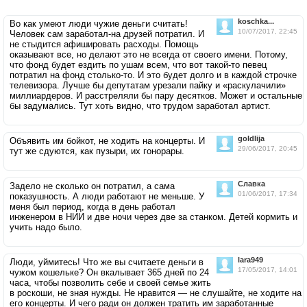
koschka...
Во как умеют люди чужие деньги считать!
10/07/2017, 22:45
Человек сам заработал-на друзей потратил. И
не стыдится афишировать расходы. Помощь
оказывают все, но делают это не всегда от своего имени. Потому,
что фонд будет ездить по ушам всем, что вот такой-то певец
потратил на фонд столько-то. И это будет долго и в каждой строчке
телевизора. Лучше бы депутатам урезали пайку и «раскулачили»
миллиардеров. И расстреляли бы пару десятков. Может и остальные
бы задумались. Тут хоть видно, что трудом заработал артист.
goldlija
Объявить им бойкот, не ходить на концерты. И
29/06/2017, 20:45
тут же сдуются, как пузыри, их гонорары.
Славка
Задело не сколько он потратил, а сама
01/06/2017, 17:34
показушность. А люди работают не меньше. У
меня был период, когда в день работал
инженером в НИИ и две ночи через две за станком. Детей кормить и
учить надо было.
lara949
Люди, уймитесь! Что же вы считаете деньги в
17/05/2017, 14:01
чужом кошельке? Он вкалывает 365 дней по 24
часа, чтобы позволить себе и своей семье жить
в роскоши, не зная нужды. Не нравится — не слушайте, не ходите на
его концерты. И чего ради он должен тратить им заработанные