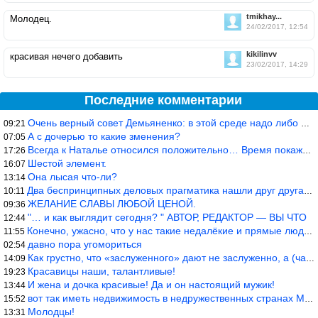
tmikhay...
Молодец.
24/02/2017, 12:54
kikilinvv
красивая нечего добавить
23/02/2017, 14:29
Последние комментарии
Очень верный совет Демьяненко: в этой среде надо либо иметь зубы
09:21
А с дочерью то какие зменения?
07:05
Всегда к Наталье относился положительно… Время покажет, что буде
17:26
Шестой элемент.
16:07
Она лысая что-ли?
13:14
Два беспринципных деловых прагматика нашли друг друга и «остепен
10:11
ЖЕЛАНИЕ СЛАВЫ ЛЮБОЙ ЦЕНОЙ.
09:36
"… и как выглядит сегодня? " АВТОР, РЕДАКТОР — ВЫ ЧТО
12:44
Конечно, ужасно, что у нас такие недалёкие и прямые люди… Как мо
11:55
давно пора угомориться
02:54
Как грустно, что «заслуженного» дают не заслуженно, а (чаще) по-
14:09
Красавицы наши, талантливые!
19:23
И жена и дочка красивые! Да и он настоящий мужик!
13:44
вот так иметь недвижимость в недружественных странах Могут забра
15:52
Молодцы!
13:31