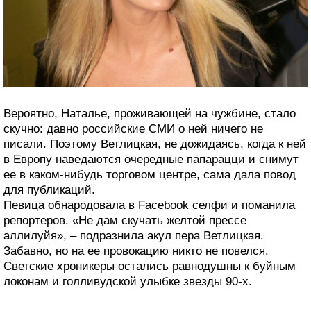
Вероятно, Наталье, проживающей на чужбине, стало
скучно: давно российские СМИ о ней ничего не
писали. Поэтому Ветлицкая, не дожидаясь, когда к ней
в Европу наведаются очередные папарацци и снимут
ее в каком-нибудь торговом центре, сама дала повод
для публикаций.
Певица обнародовала в Facebook селфи и поманила
репортеров. «Не дам скучать желтой прессе
аллилуйя», – подразнила акул пера Ветлицкая.
Забавно, но на ее провокацию никто не повелся.
Светские хроникеры остались равнодушны к буйным
локонам и голливудской улыбке звезды 90-х.