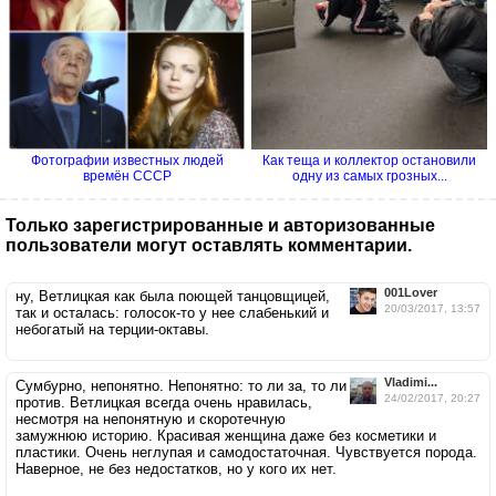
Фотографии известных людей
Как теща и коллектор остановили
времён СССР
одну из самых грозных...
Только зарегистрированные и авторизованные
пользователи могут оставлять комментарии.
001Lover
ну, Ветлицкая как была поющей танцовщицей,
20/03/2017, 13:57
так и осталась: голосок-то у нее слабенький и
небогатый на терции-октавы.
Vladimi...
Сумбурно, непонятно. Непонятно: то ли за, то ли
24/02/2017, 20:27
против. Ветлицкая всегда очень нравилась,
несмотря на непонятную и скоротечную
замужнюю историю. Красивая женщина даже без косметики и
пластики. Очень неглупая и самодостаточная. Чувствуется порода.
Наверное, не без недостатков, но у кого их нет.