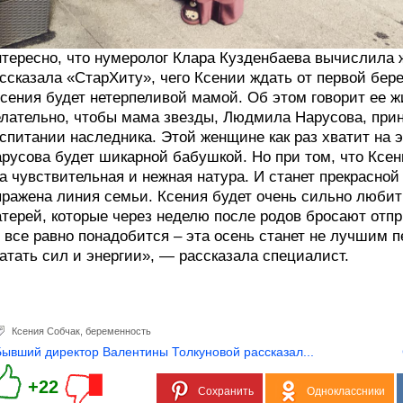
тересно, что нумеролог Клара Кузденбаева вычислила 
ссказала «СтарХиту», чего Ксении ждать от первой бер
сения будет нетерпеливой мамой. Об этом говорит ее ж
лательно, чтобы мама звезды, Людмила Нарусова, прин
спитании наследника. Этой женщине как раз хватит на э
русова будет шикарной бабушкой. Но при том, что Ксе
а чувствительная и нежная натура. И станет прекрасной
ражена линия семьи. Ксения будет очень сильно любить
терей, которые через неделю после родов бросают отпр
 все равно понадобится – эта осень станет не лучшим п
атать сил и энергии», — рассказала специалист.
Ксения Собчак
,
беременность
Бывший директор Валентины Толкуновой рассказал...
+22
Сохранить
Одноклассники