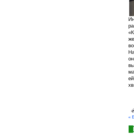
Ин
ра
«К
же
во
На
он
вы
ма
ей
хв
« 