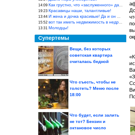
аф
Как грустно, что «заслуженного» дают не заслуженно, а (чаще) по-
14:09
До
Красавицы наши, талантливые!
19:23
И жена и дочка красивые! Да и он настоящий мужик!
чт
13:44
вот так иметь недвижимость в недружественных странах Могут забра
15:52
по
Молодцы!
13:31
вы
ок
Супертемы
Вещи, без которых
советская квартира
«К
Полезное
приспособление из
считалась бедной
пластиковых ящиков
ис
Ва
«З
Что съесть, чтобы не
Со
толстеть? Меню после
Ви
8 архитектурных
18:00
шедевров планеты,
По
которые приводят в...
Что будет, если залить
не тот? Бензин и
октановое число
Следователи назвали причину смерти двух девочек в Туве....