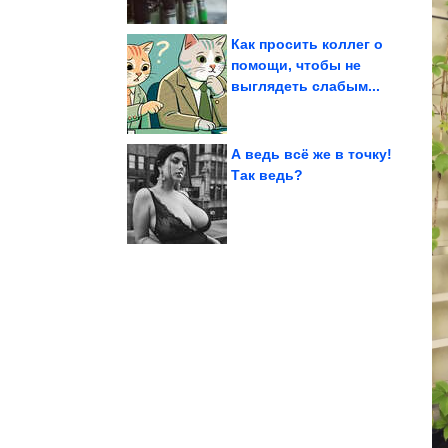
Как просить коллег о
помощи, чтобы не
выглядеть слабым...
предупреждения
Смех приходит без
А ведь всё же в точку!
Так ведь?
пикника
Идеальные образы для