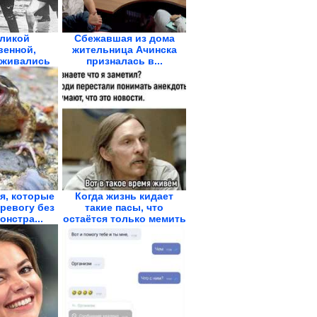
ликой
Сбежавшая из дома
венной,
жительница Ачинска
аживались
призналась в...
..
я, которые
Когда жизнь кидает
ревогу без
такие пасы, что
онстра...
остаётся только мемить