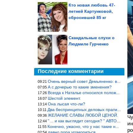
Кто новая любовь 47-
летней Картунковой,
сбросившей 85 кг
Скандальные слухи о
Людмиле Гурченко
Последние комментарии
Очень верный совет Демьяненко: в этой среде надо либо иметь зубы
09:21
А с дочерью то какие зменения?
07:05
Всегда к Наталье относился положительно… Время покажет, что буде
17:26
Шестой элемент.
16:07
Она лысая что-ли?
13:14
Два беспринципных деловых прагматика нашли друг друга и «остепен
10:11
ЖЕЛАНИЕ СЛАВЫ ЛЮБОЙ ЦЕНОЙ.
09:36
Чу
"… и как выглядит сегодня? " АВТОР, РЕДАКТОР — ВЫ ЧТО
12:44
ин
Конечно, ужасно, что у нас такие недалёкие и прямые люди… Как мо
11:55
ро
давно пора угомориться
02:54