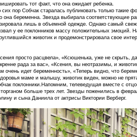
ишировать тот факт, что она ожидает ребенка.
 сих пор Собчак старалась публиковать только такие фо
о она беременна. Звезда выбирала соответствующие ра
зировала лишь в объемной одежде. Однако самый свеж
звал у ее поклонников массу положительных эмоций. Н
руглившийся животик и продемонстрировала свое инте
сения просто расцвела», «Ксюшенька, уже не скрыть, да
кренне рада за вас», «Ксения, вы неотразимы, и животи
м очень идет беременность», «Теперь видно, что берем
доровья маме и малышу, животик виден, можно не прят
бчак поклонники.Напомним, телеведущая вместе с отц
торганом больше трех лет. Звезды поженились в феврал
лину и сына Даниила от актрисы Виктории Верберг.