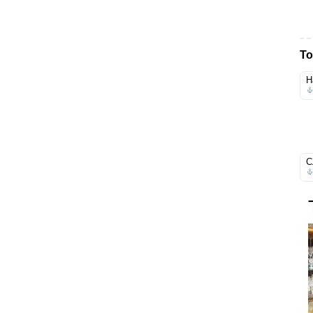
То
Н
С