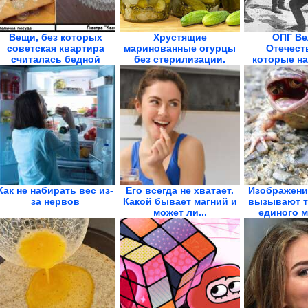
Вещи, без которых
Хрустящие
ОПГ Ве
советская квартира
маринованные огурцы
Отечест
считалась бедной
без стерилизации.
которые н
Стоят всю...
на.
Как не набирать вес из-
Его всегда не хватает.
Изображени
за нервов
Какой бывает магний и
вызывают т
может ли...
единого м