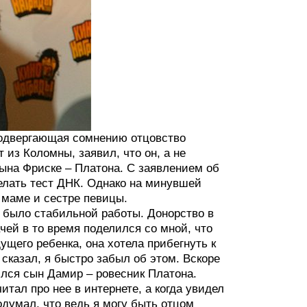
подвергающая сомнению отцовство
из Коломны, заявил, что он, а не
ына Фриске – Платона. С заявлением об
елать тест ДНК. Однако на минувшей
 маме и сестре певицы.
е было стабильной работы. Донорство в
чей в то время поделился со мной, что
щего ребенка, она хотела прибегнуть к
сказал, я быстро забыл об этом. Вскоре
ился сын Дамир – ровесник Платона.
итал про нее в интернете, а когда увидел
одумал, что ведь я могу быть отцом