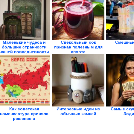
Маленькие чудеса и
Свекольный сок
Смешные
большие странности
признан полезным для
нашей повседневности
спорта
Как советская
Интересные идеи из
Самые ску
номенклатура приняла
обычных камней
Зоди
решение о
ликвидации...