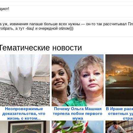
диот!
а уж, извинения папаше больше всех нужны — он-то так рассчитывал П
тобрать, а тут -бац! и очередной облом)))
Тематические новости
Неопровержимые
Почему Ольга Машная
В Иране рас
доказательства, что
терпела побои первого
ответных у
жизнь с котом...
мужа
стра