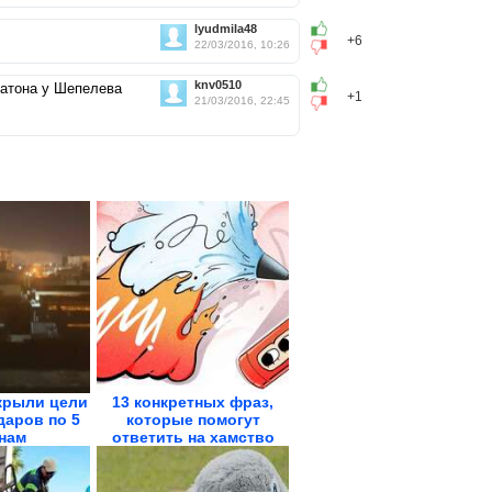
lyudmila48
+6
22/03/2016, 10:26
knv0510
латона у Шепелева
+1
21/03/2016, 22:45
крыли цели
13 конкретных фраз,
даров по 5
которые помогут
нам
ответить на хамство