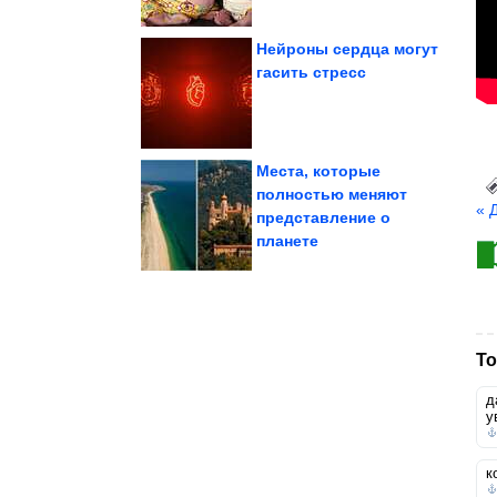
Нейроны сердца могут
гасить стресс
людей времён СССР
Фотографии известных
Места, которые
полностью меняют
« 
представление о
месте
Всё смешное в одном
планете
То
д
у
к