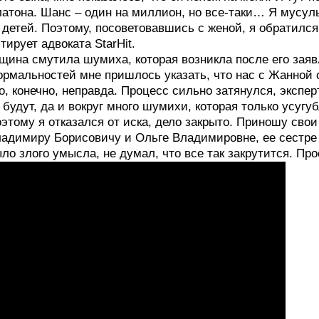
атона. Шанс – один на миллион, но все-таки… Я мусуль
 детей. Поэтому, посоветовавшись с женой, я обратилс
тирует адвоката StarHit.
щина смутила шумиха, которая возникла после его заяв
рмальностей мне пришлось указать, что нас с Жанной 
о, конечно, неправда. Процесс сильно затянулся, экспе
 будут, да и вокруг много шумихи, которая только усу
этому я отказался от иска, дело закрыто. Приношу сво
адимиру Борисовичу и Ольге Владимировне, ее сестре
ло злого умысла, не думал, что все так закрутится. Про