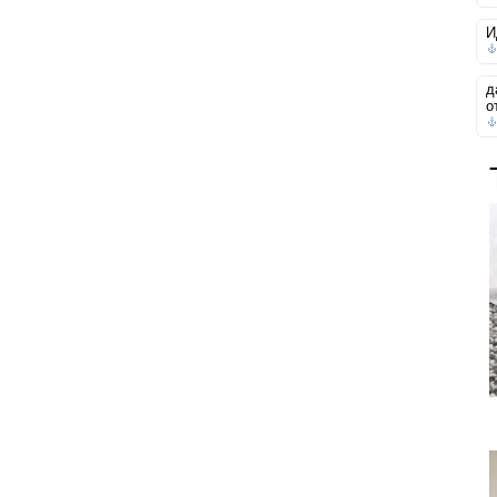
И
д
о