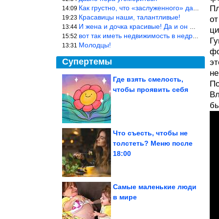
Как грустно, что «заслуженного» дают не заслуженно, а (чаще) по-
Пл
14:09
Красавицы наши, талантливые!
19:23
от
И жена и дочка красивые! Да и он настоящий мужик!
13:44
ци
вот так иметь недвижимость в недружественных странах Могут забра
15:52
Гу
Молодцы!
13:31
фо
Супертемы
эт
не
Где взять смелость,
По
чтобы проявить себя
Вл
Портал к центру
Вселенной: загадки
масонского колодца...
бы
Что съесть, чтобы не
толстеть? Меню после
Найден серьезный
18:00
побочный эффект
подсластителей.
Особо...
Самые маленькие люди
в мире
25 прикольных комментариев июля из соцсетей