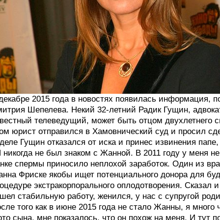
декабре 2015 года в новостях появилась информация, 
итрия Шепелева. Некий 32-летний Радик Гущин, адвокат 
вестный телеведущий, может быть отцом двухлетнего с
ом юрист отправился в Хамовнический суд и просил сд
деле Гущин отказался от иска и принес извинения папе,
 никогда не был знаком с Жанной. В 2011 году у меня н
нке спермы приносило неплохой заработок. Один из вра
нна Фриске якобы ищет потенциального донора для буду
оцедуре экстракорпорального оплодотворения. Сказал и 
шел стабильную работу, женился, у нас с супругой род
сле того как в июне 2015 года не стало Жанны, я много ч
то сына, мне показалось, что он похож на меня. И тут п