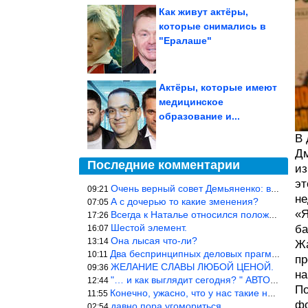
Как живут актёры,
которые снимались в
"Ералаше"
Актёры, которые имеют
медицинское
образование и...
В 
Дм
Последние комментарии
из
эт
Очень верный совет Демьяненко: в этой среде надо либо иметь зубы
09:21
не
А с дочерью то какие зменения?
07:05
«Я
Всегда к Наталье относился положительно… Время покажет, что буде
17:26
Шестой элемент.
ба
16:07
Она лысая что-ли?
13:14
Жа
Два беспринципных деловых прагматика нашли друг друга и «остепен
10:11
пр
ЖЕЛАНИЕ СЛАВЫ ЛЮБОЙ ЦЕНОЙ.
09:36
на
"… и как выглядит сегодня? " АВТОР, РЕДАКТОР — ВЫ ЧТО
12:44
По
Конечно, ужасно, что у нас такие недалёкие и прямые люди… Как мо
11:55
фо
давно пора угомориться
02:54