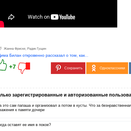
Жанна Фриске
,
Радик Гущин
Дима Билан откровенно рассказал о том, как...
+7
Сохранить
Одноклассники
лько зарегистрированные и авторизованные пользова
а это сам папаша и организовал а потом в кусты. Что за безнравственна
важения к памяти дочери
огда оставят ее имя в покое?