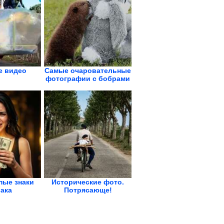
 видео
Самые очаровательные
фотографии с бобрами
пые знаки
Исторические фото.
ака
Потрясающе!