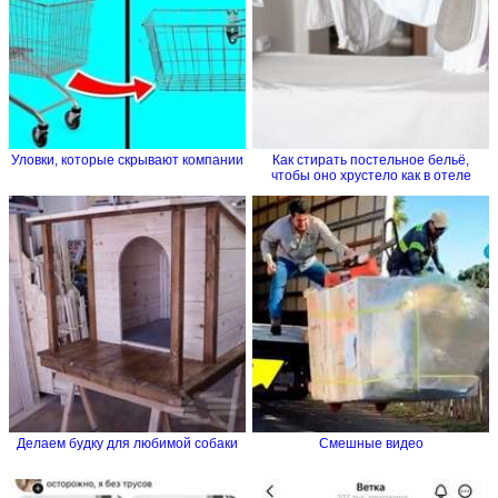
Уловки, которые скрывают компании
Как стирать постельное бельё,
чтобы оно хрустело как в отеле
Делаем будку для любимой собаки
Смешные видео