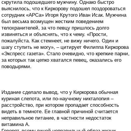
скрутила подошедшего мужчину. Однако быстро
выяснилось, что к Киркорову подошел поздороваться
сотрудник «АРСа» Игоря Крутого Иван Исак. Мужчина
был весьма возмущен жестким поведением
телохранителей, за что певцу пришлось долго
извиняться и объяснять, что к чему. «Прости,
пожалуйста. Как стемнеет, не вижу ничего. Один и
шагу ступить не могу», – цитирует Филиппа Киркорова
«Экспресс газета». Стало очевидно, что крепкие парни,
за которых так цепко хватался певец, оказались его
поводырями.
Издание сделало вывод, что у Киркорова обычная
куриная слепота, или по-научному никталопия –
расстройство, при котором пропадает способность
видеть в темноте. Ее главной причиной считается
неправильное питание, в частности недостаток
витамина А.
Говорят, всему виной неправильный образ жизни