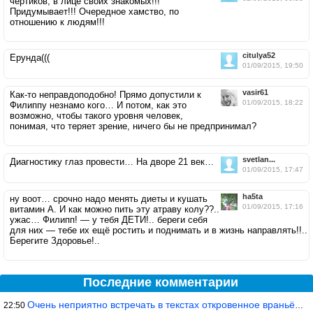
чертиков, в лице своих знакомых!!!
Придумывает!!! Очередное хамство, по
отношению к людям!!!
citulya52
Ерунда(((
01/09/2015, 19:50
vasir61
Как-то неправдоподобно! Прямо допустили к
01/09/2015, 18:22
Филиппу незнамо кого… И потом, как это
возможно, чтобы такого уровня человек,
понимая, что теряет зрение, ничего бы не предпринимал?
svetlan...
Диагностику глаз провести… На дворе 21 век…
01/09/2015, 17:47
ha5ta
ну воот… срочно надо менять диеты и кушать
01/09/2015, 17:16
витамин А. И как можно пить эту атраву колу??..
ужас… Филипп! — у тебя ДЕТИ!.. береги себя
для них — тебе их ещё ростить и поднимать и в жизнь направлять!!..
Берегите Здоровье!..
Последние комментарии
Очень неприятно встречать в текстах откровенное враньё… Конкретн
22:50