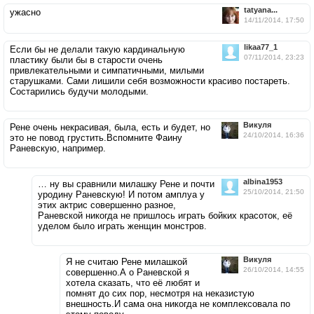
tatyana...
ужасно
14/11/2014, 17:50
likaa77_1
Если бы не делали такую кардинальную
07/11/2014, 23:23
пластику были бы в старости очень
привлекательными и симпатичными, милыми
старушками. Сами лишили себя возможности красиво постареть.
Состарились будучи молодыми.
Викуля
Рене очень некрасивая, была, есть и будет, но
24/10/2014, 16:36
это не повод грустить.Вспомните Фаину
Раневскую, например.
albina1953
… ну вы сравнили милашку Рене и почти
25/10/2014, 21:50
уродину Раневскую! И потом амплуа у
этих актрис совершенно разное,
Раневской никогда не пришлось играть бойких красоток, её
уделом было играть женщин монстров.
Викуля
Я не считаю Рене милашкой
26/10/2014, 14:55
совершенно.А о Раневской я
хотела сказать, что её любят и
помнят до сих пор, несмотря на неказистую
внешность.И сама она никогда не комплексовала по