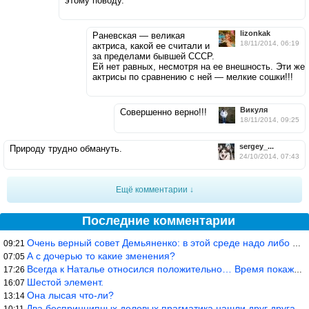
этому поводу.
lizonkak
Раневская — великая
18/11/2014, 06:19
актриса, какой ее считали и
за пределами бывшей СССР.
Ей нет равных, несмотря на ее внешность. Эти же
актрисы по сравнению с ней — мелкие сошки!!!
Викуля
Совершенно верно!!!
18/11/2014, 09:25
sergey_...
Природу трудно обмануть.
24/10/2014, 07:43
Ещё комментарии ↓
Последние комментарии
Очень верный совет Демьяненко: в этой среде надо либо иметь зубы
09:21
А с дочерью то какие зменения?
07:05
Всегда к Наталье относился положительно… Время покажет, что буде
17:26
Шестой элемент.
16:07
Она лысая что-ли?
13:14
Два беспринципных деловых прагматика нашли друг друга и «остепен
10:11