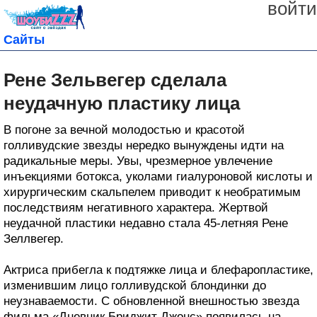
войти
Сайты
Рене Зельвегер сделала
неудачную пластику лица
В погоне за вечной молодостью и красотой
голливудские звезды нередко вынуждены идти на
радикальные меры. Увы, чрезмерное увлечение
инъекциями ботокса, уколами гиалуроновой кислоты и
хирургическим скальпелем приводит к необратимым
последствиям негативного характера. Жертвой
неудачной пластики недавно стала 45-летняя Рене
Зеллвегер.
Актриса прибегла к подтяжке лица и блефаропластике,
изменившим лицо голливудской блондинки до
неузнаваемости. С обновленной внешностью звезда
фильма «Дневник Бриджит Джонс» появилась на