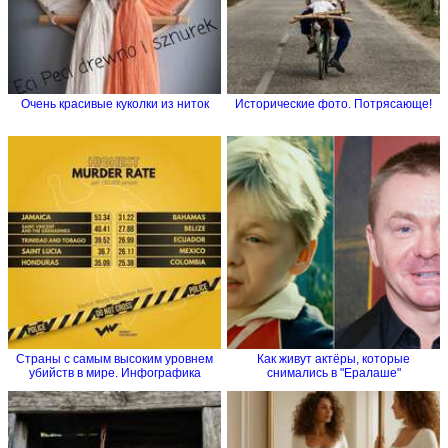
Очень красивые куколки из ниток
Исторические фото. Потрясающе!
Страны с самым высоким уровнем
Как живут актёры, которые
убийств в мире. Инфографика
снимались в "Ералаше"