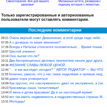
Смехотерапия. Всё для вашего
Милашные котята, размером с
здоровья
ладошку, которые с легкостью...
Только зарегистрированные и авторизованные
пользователи могут оставлять комментарии.
Последние комментарии
Очень верный совет Демьяненко: в этой среде надо либо иметь зубы
09:21
А с дочерью то какие зменения?
07:05
Всегда к Наталье относился положительно… Время покажет, что буде
17:26
Шестой элемент.
16:07
Она лысая что-ли?
13:14
Два беспринципных деловых прагматика нашли друг друга и «остепен
10:11
ЖЕЛАНИЕ СЛАВЫ ЛЮБОЙ ЦЕНОЙ.
09:36
"… и как выглядит сегодня? " АВТОР, РЕДАКТОР — ВЫ ЧТО
12:44
Конечно, ужасно, что у нас такие недалёкие и прямые люди… Как мо
11:55
давно пора угомориться
02:54
Как грустно, что «заслуженного» дают не заслуженно, а (чаще) по-
14:09
Красавицы наши, талантливые!
19:23
И жена и дочка красивые! Да и он настоящий мужик!
13:44
вот так иметь недвижимость в недружественных странах Могут забра
15:52
Молодцы!
13:31