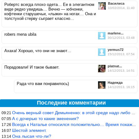
Василиса
Робертс всегда плохо одета… Ее в элегантном
10/02/2014, 11:40
виде редко увидишь… Вечно — юбчонки,
кофтенки старушечьи, «лыжи» на ногах… Она и
толстухой стерву сыграет классно…
marlene...
robers mena ubila
30/12/2013, 03:48
yermus72
Ахаха! Хорошо, что они не знают…
15/12/2013, 07:54
platnat...
Порадовали! И такое бывает.
14/12/2013, 14:51
Надеждa
Рада что вам понравилось)
14/12/2013, 16:15
Последние комментарии
Очень верный совет Демьяненко: в этой среде надо либо иметь зубы
09:21
А с дочерью то какие зменения?
07:05
Всегда к Наталье относился положительно… Время покажет, что буде
17:26
Шестой элемент.
16:07
Она лысая что-ли?
13:14