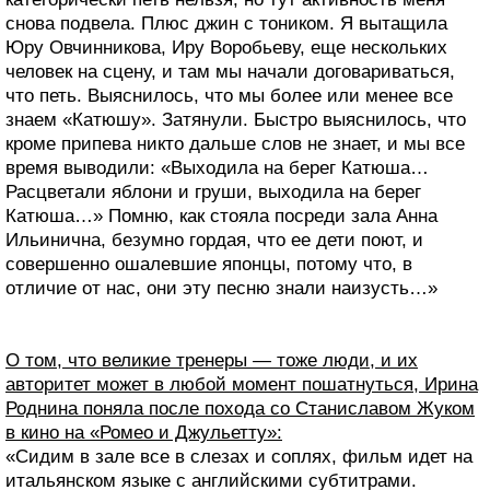
снова подвела. Плюс джин с тоником. Я вытащила
Юру Овчинникова, Иру Воробьеву, еще нескольких
человек на сцену, и там мы начали договариваться,
что петь. Выяснилось, что мы более или менее все
знаем «Катюшу». Затянули. Быстро выяснилось, что
кроме припева никто дальше слов не знает, и мы все
время выводили: «Выходила на берег Катюша…
Расцветали яблони и груши, выходила на берег
Катюша…» Помню, как стояла посреди зала Анна
Ильинична, безумно гордая, что ее дети поют, и
совершенно ошалевшие японцы, потому что, в
отличие от нас, они эту песню знали наизусть…»
О том, что великие тренеры — тоже люди, и их
авторитет может в любой момент пошатнуться, Ирина
Роднина поняла после похода со Станиславом Жуком
в кино на «Ромео и Джульетту»:
«Сидим в зале все в слезах и соплях, фильм идет на
итальянском языке с английскими субтитрами.