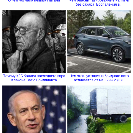
О чем молчала певица Натали
Чем опасны газированные напитки
без сахара. Воспаления в...
Почему КГБ боялся последнего вора
Чем эксплуатация гибридного авто
в законе Васю Бриллианта
отличается от машины с ДВС