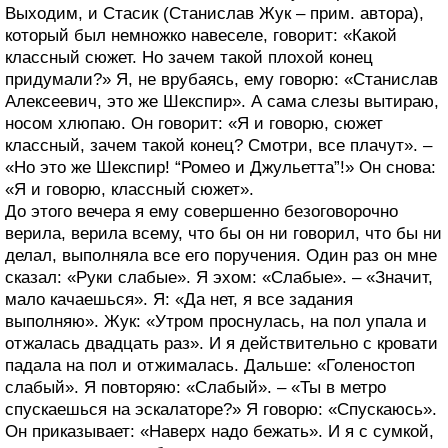
Выходим, и Стасик (Станислав Жук – прим. автора),
который был немножко навеселе, говорит: «Какой
классный сюжет. Но зачем такой плохой конец
придумали?» Я, не врубаясь, ему говорю: «Станислав
Алексеевич, это же Шекспир». А сама слезы вытираю,
носом хлюпаю. Он говорит: «Я и говорю, сюжет
классный, зачем такой конец? Смотри, все плачут». –
«Но это же Шекспир! “Ромео и Джульетта”!» Он снова:
«Я и говорю, классный сюжет».
До этого вечера я ему совершенно безоговорочно
верила, верила всему, что бы он ни говорил, что бы ни
делал, выполняла все его поручения. Один раз он мне
сказал: «Руки слабые». Я эхом: «Слабые». – «Значит,
мало качаешься». Я: «Да нет, я все задания
выполняю». Жук: «Утром проснулась, на пол упала и
отжалась двадцать раз». И я действительно с кровати
падала на пол и отжималась. Дальше: «Голеностоп
слабый». Я повторяю: «Слабый». – «Ты в метро
спускаешься на эскалаторе?» Я говорю: «Спускаюсь».
Он приказывает: «Наверх надо бежать». И я с сумкой,