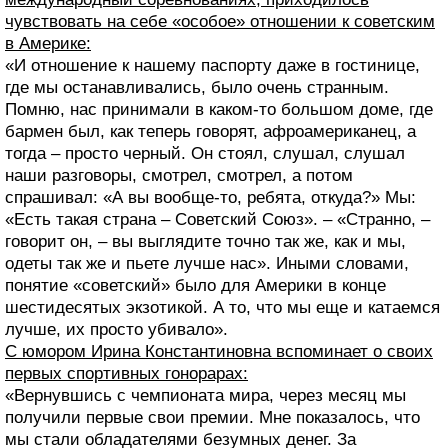
чувствовать на себе «особое» отношении к советским
в Америке:
«И отношение к нашему паспорту даже в гостинице,
где мы останавливались, было очень странным.
Помню, нас принимали в каком-то большом доме, где
бармен был, как теперь говорят, афроамериканец, а
тогда – просто черный. Он стоял, слушал, слушал
наши разговоры, смотрел, смотрел, а потом
спрашивал: «А вы вообще-то, ребята, откуда?» Мы:
«Есть такая страна – Советский Союз». – «Странно, –
говорит он, – вы выглядите точно так же, как и мы,
одеты так же и пьете лучше нас». Иными словами,
понятие «советский» было для Америки в конце
шестидесятых экзотикой. А то, что мы еще и катаемся
лучше, их просто убивало».
С юмором Ирина Константиновна вспоминает о своих
первых спортивных гонорарах:
«Вернувшись с чемпионата мира, через месяц мы
получили первые свои премии. Мне показалось, что
мы стали обладателями безумных денег. За