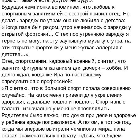
прямо. Такая я есть, другой не буду».
Будущая чемпионка вспоминает, что любовь к
спортивным занятиям ей с сестрой привил отец. Но
делать зарядку по утрам она не любила с детства:
«Когда папа был рядом, утро начиналось с зарядки у
открытой форточки… С тех пор утреннюю зарядку я
терпеть не могу: на эту заунывную музыку с утра, на
эти открытые форточки у меня жуткая аллергия с
детства…»
Отец спортсменки, кадровый военный, считал, что
занятия фигурным катанием для дочери – хобби. И
долго ждал, когда же Ира по-настоящему
определиться с профессией:
«Я считаю, что в большой спорт попала совершенно
случайно. На каток меня привели для укрепления
здоровья, а дальше пошло и пошло… Спортивные
таланты изначально у меня не проявлялись.
Родителям было важно, что дочка при деле и здоровье
у ребенка вроде поправляется. А потом, в тот же год,
когда мы впервые выиграли чемпионат мира, папа
сказал знаменательную фразу: «Дочь, что будем