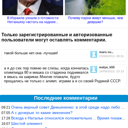
В Израиле узнали о готовности
Почему парни живут меньше, чем
Нетаньяху «встать на задние...
девушки?
Только зарегистрированные и авторизованные
пользователи могут оставлять комментарии.
mars-sv...
такой больше нет.она -лучшая!
15/09/2013, 08:31
walya_k50
а я до сих пор помню ее слезы, когда кончилась
14/09/2013, 23:15
олимпиада 80 и мишка со стадиона поднимался
в ввысь на шариках.Многие плакали, будто
прощались не только с алимп. играми а и со своей Родиной СССР.
Последние комментарии
Очень верный совет Демьяненко: в этой среде надо либо иметь зубы
09:21
А с дочерью то какие зменения?
07:05
Всегда к Наталье относился положительно… Время покажет, что буде
17:26
Шестой элемент.
16:07