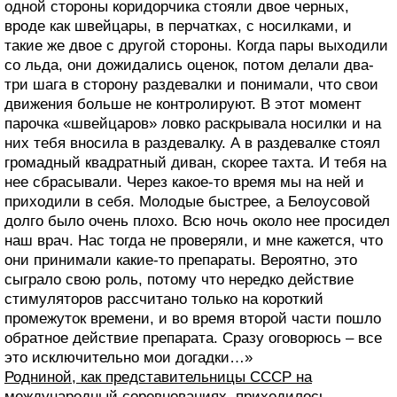
одной стороны коридорчика стояли двое черных,
вроде как швейцары, в перчатках, с носилками, и
такие же двое с другой стороны. Когда пары выходили
со льда, они дожидались оценок, потом делали два-
три шага в сторону раздевалки и понимали, что свои
движения больше не контролируют. В этот момент
парочка «швейцаров» ловко раскрывала носилки и на
них тебя вносила в раздевалку. А в раздевалке стоял
громадный квадратный диван, скорее тахта. И тебя на
нее сбрасывали. Через какое-то время мы на ней и
приходили в себя. Молодые быстрее, а Белоусовой
долго было очень плохо. Всю ночь около нее просидел
наш врач. Нас тогда не проверяли, и мне кажется, что
они принимали какие-то препараты. Вероятно, это
сыграло свою роль, потому что нередко действие
стимуляторов рассчитано только на короткий
промежуток времени, и во время второй части пошло
обратное действие препарата. Сразу оговорюсь – все
это исключительно мои догадки…»
Родниной, как представительницы СССР на
международный соревнованиях, приходилось