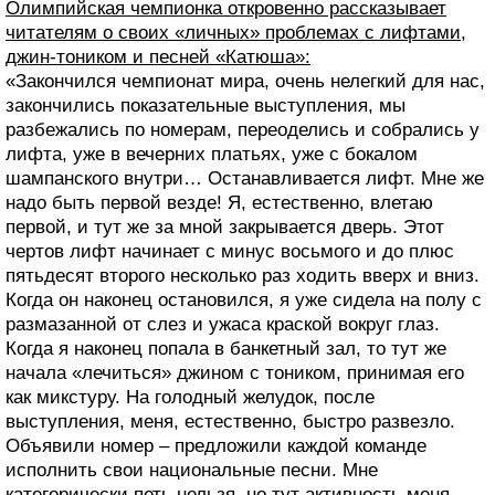
Олимпийская чемпионка откровенно рассказывает
читателям о своих «личных» проблемах с лифтами,
джин-тоником и песней «Катюша»:
«Закончился чемпионат мира, очень нелегкий для нас,
закончились показательные выступления, мы
разбежались по номерам, переоделись и собрались у
лифта, уже в вечерних платьях, уже с бокалом
шампанского внутри… Останавливается лифт. Мне же
надо быть первой везде! Я, естественно, влетаю
первой, и тут же за мной закрывается дверь. Этот
чертов лифт начинает с минус восьмого и до плюс
пятьдесят второго несколько раз ходить вверх и вниз.
Когда он наконец остановился, я уже сидела на полу с
размазанной от слез и ужаса краской вокруг глаз.
Когда я наконец попала в банкетный зал, то тут же
начала «лечиться» джином с тоником, принимая его
как микстуру. На голодный желудок, после
выступления, меня, естественно, быстро развезло.
Объявили номер – предложили каждой команде
исполнить свои национальные песни. Мне
категорически петь нельзя, но тут активность меня