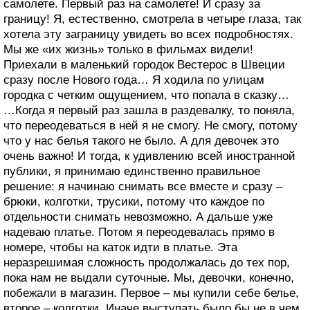
самолете. Первый раз на самолете! И сразу за
границу! Я, естественно, смотрела в четыре глаза, так
хотела эту заграницу увидеть во всех подробностях.
Мы же «их жизнь» только в фильмах видели!
Приехали в маленький городок Вестерос в Швеции
сразу после Нового года… Я ходила по улицам
городка с четким ощущением, что попала в сказку…
…Когда я первый раз зашла в раздевалку, то поняла,
что переодеваться в ней я не смогу. Не смогу, потому
что у нас белья такого не было. А для девочек это
очень важно! И тогда, к удивлению всей иностранной
публики, я принимаю единственно правильное
решение: я начинаю снимать все вместе и сразу –
брюки, колготки, трусики, потому что каждое по
отдельности снимать невозможно. А дальше уже
надеваю платье. Потом я переодевалась прямо в
номере, чтобы на каток идти в платье. Эта
неразрешимая сложность продолжалась до тех пор,
пока нам не выдали суточные. Мы, девочки, конечно,
побежали в магазин. Первое – мы купили себе белье,
второе – колготки. Иначе выступать было бы не в чем.