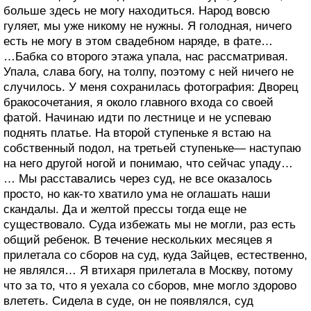
больше здесь не могу находиться. Народ вовсю
гуляет, мы уже никому не нужны. Я голодная, ничего
есть не могу в этом свадебном наряде, в фате…
…Бабка со второго этажа упала, нас рассматривая.
Упала, слава богу, на толпу, поэтому с ней ничего не
случилось. У меня сохранилась фотография: Дворец
бракосочетания, я около главного входа со своей
фатой. Начинаю идти по лестнице и не успеваю
поднять платье. На второй ступеньке я встаю на
собственный подол, на третьей ступеньке— наступаю
на него другой ногой и понимаю, что сейчас упаду…
… Мы расставались через суд, не все оказалось
просто, но как-то хватило ума не оглашать наши
скандалы. Да и желтой прессы тогда еще не
существовало. Суда избежать мы не могли, раз есть
общий ребенок. В течение нескольких месяцев я
прилетала со сборов на суд, куда Зайцев, естественно,
не являлся… Я втихаря прилетала в Москву, потому
что за то, что я уехала со сборов, мне могло здорово
влететь. Сидела в суде, он не появлялся, суд