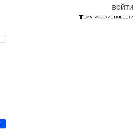
войти
е