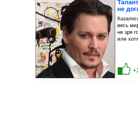
Талант
не до
Казалос
весь мир
не зря г
или хот
+