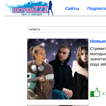
Сайты
Подписч
Новые 
Стремит
молодых
значите
рода звё
+