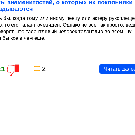
ы знаменитостей, о которых их поклонники 
гадываются
ь бы, когда тому или иному певцу или актеру рукоплеще
, то его талант очевиден. Однако не все так просто, вед
оворят, что талантливый человек талантлив во всем, ну
я бы кое в чем еще.
21
2
Читать дале