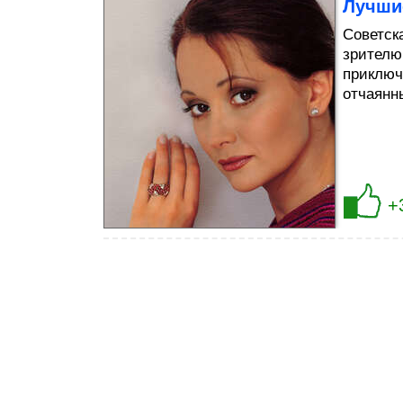
Лучши
Советск
зрителю
приключ
отчаянн
+