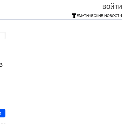
войти
 В
е