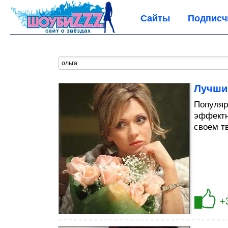
Сайты
Подписч
Лучши
Популяр
эффектн
своем т
+