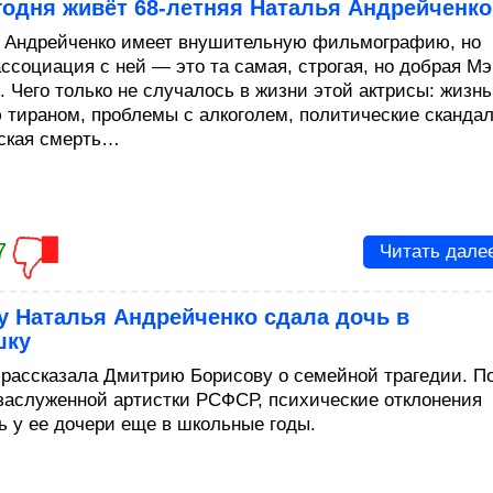
годня живёт 68-летняя Наталья Андрейченко
 Андрейченко имеет внушительную фильмографию, но
ассоциация с ней — это та самая, строгая, но добрая М
. Чего только не случалось в жизни этой актрисы: жизнь
 тираном, проблемы с алкоголем, политические сканда
ская смерть…
7
Читать дале
у Наталья Андрейченко сдала дочь в
шку
 рассказала Дмитрию Борисову о семейной трагедии. П
заслуженной артистки РСФСР, психические отклонения
ь у ее дочери еще в школьные годы.