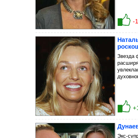
-
Наталь
роско
Звезда 
расширя
увлекла
духовно
+
Дунаев
Экс-суп