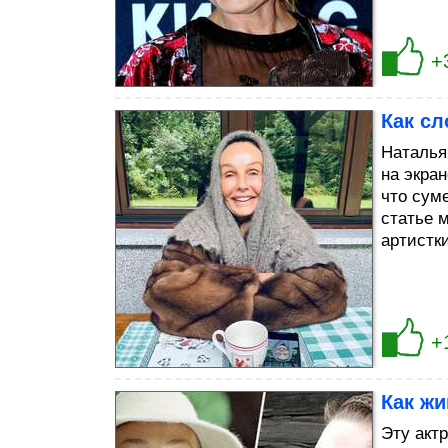
+
Как с
Наталья
на экра
что сум
статье 
артистки
+
Как жи
Эту актр