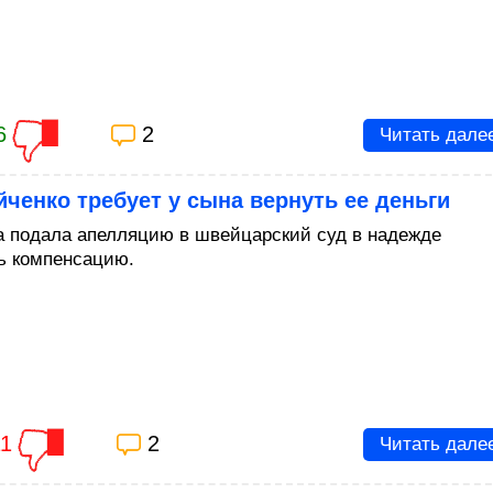
6
2
Читать дале
ченко требует у сына вернуть ее деньги
а подала апелляцию в швейцарский суд в надежде
ь компенсацию.
11
2
Читать дале