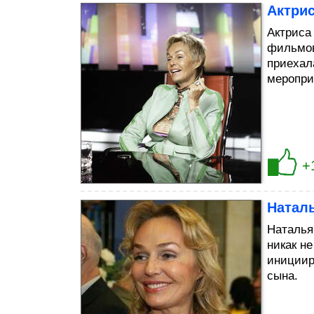
Актри
Актриса
фильмов
приехал
меропри
+
Натал
Наталья
никак не
инициир
сына.