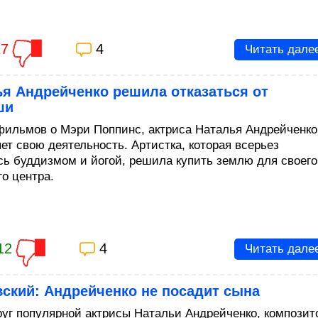
17
4
Читать дале
я Андрейченко решила отказаться от
ши
фильмов о Мэри Поппинс, актриса Наталья Андрейченко
ет свою деятельность. Артистка, которая всерьез
сь буддизмом и йогой, решила купить землю для своего
го центра.
12
4
Читать дале
ский: Андрейченко не посадит сына
руг популярной актрисы Натальи Андрейченко, композит