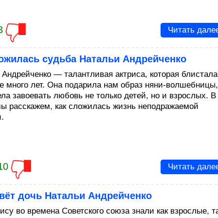
3
Читать дале
ложилась судьба Натальи Андрейченко
 Андрейченко — талантливая актриса, которая блистала
не много лет. Она подарила нам образ няни-волшебницы,
ела завоевать любовь не только детей, но и взрослых. В
мы расскажем, как сложилась жизнь неподражаемой
.
10
Читать дале
вёт дочь Натальи Андрейченко
ису во времена Советского союза знали как взрослые, т