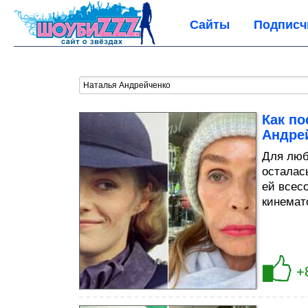
Сайты
Подписч
Как по
Андре
Для люб
осталас
ей всес
кинемат
+