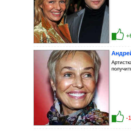
+
Андрей
Артистк
получит
-