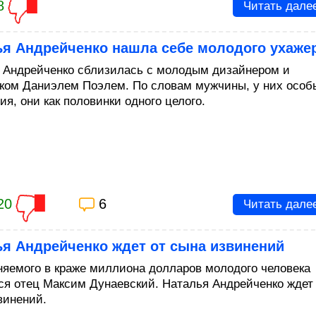
8
Читать дале
ья Андрейченко нашла себе молодого ухаже
 Андрейченко сблизилась с молодым дизайнером и
ком Даниэлем Поэлем. По словам мужчины, у них особ
я, они как половинки одного целого.
20
6
Читать дале
ья Андрейченко ждет от сына извинений
няемого в краже миллиона долларов молодого человека
ся отец Максим Дунаевский. Наталья Андрейченко ждет
винений.