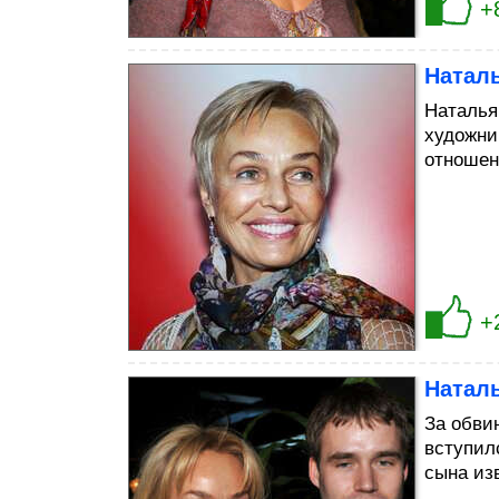
+
Натал
Наталья
художни
отношени
+
Натал
За обви
вступил
сына из