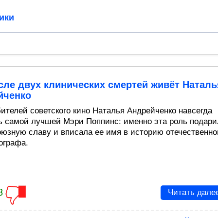
ики
сле двух клинических смертей живёт Наталь
йченко
ителей советского кино Наталья Андрейченко навсегда
ь самой лучшей Мэри Поппинс: именно эта роль подари
оюзную славу и вписала ее имя в историю отечественно
ографа.
8
Читать дале