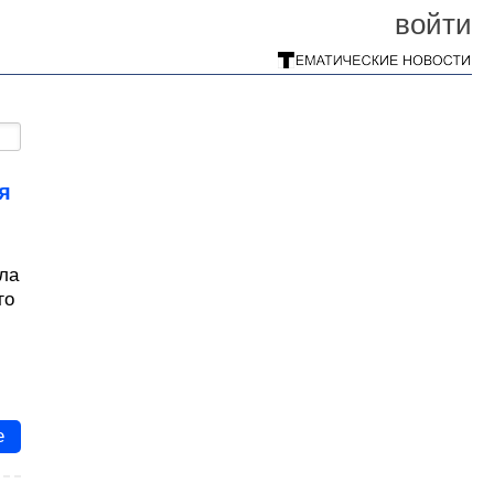
войти
я
ла
го
е