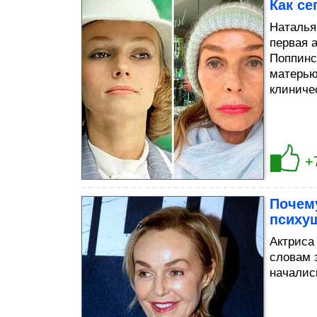
Как се
Наталья
первая 
Поппинс
матерью
клиниче
+
Почем
психу
Актриса
словам 
началис