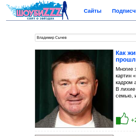
Сайты
Подписч
Как ж
прошл
Многие 
картин «
кадром 
В лихие
семью, 
+