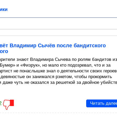
ики
ивёт Владимир Сычёв после бандитского
ого
зрители знают Владимира Сычева по ролям бандитов и
Бумер» и «Физрук», но мало кто подозревал, что и за
артист не понаслышке знал о деятельности своих героев
 девяностые он занимался рэкетом, чтобы прокормить
и даже чуть не оказался за решеткой за двойное убийств
2
Читать дале