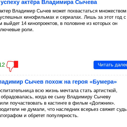
 успеху актёра Владимира Сычева
актер Владимир Сычев может похвастаться множеством
 успешных кинофильмах и сериалах. Лишь за этот год с
 выйдет 14 кинопроектов, в половине из которых он
ключевые роли.
12
Читать дале
ладимир Сычев похож на героя «Бумера»
спитательница всю жизнь мечтала стать артисткой,
 обрадовалась, когда ее сыну Владимиру Сычеву
или поучаствовать в кастинге в фильм «Должник».
родители не думали, что наследник всерьез свяжет суд
атографом и обретет популярность.