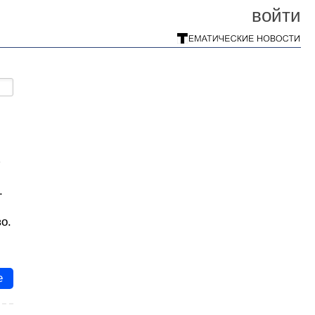
войти
з
.
о.
е