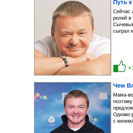
Путь к
Сейчас 
ролей в
Сычевым
сыграл 
+
Чем В
Мама-во
поэтому
предлож
Однако 
с кинем