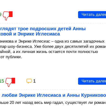
9
Читать дале
ыглядят трое подросших детей Анны
овой и Энрике Иглесиаса
рникова и Энрике Иглесиас – одна из самых загадочных
 пар шоу-бизнеса. Уже более двух десятилетий их рома
тайной, а их личная жизнь остается почти полностью
 от публики.
15
1
Читать дале
т любви Энрике Иглесиаса и Анны Курников
льше 20 лет назад весь мир гадал, существует ли роман