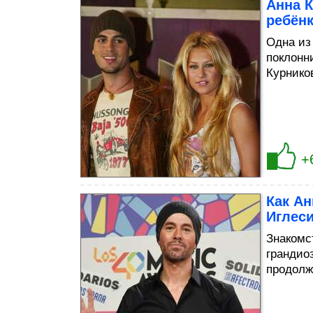
Анна К
ребён
Одна из
поклонн
Курнико
+
Как Ан
Иглес
Знакомс
грандио
продолж