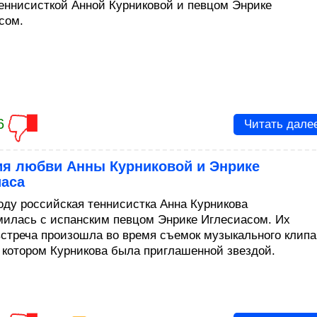
еннисисткой Анной Курниковой и певцом Энрике
сом.
6
Читать дале
ия любви Анны Курниковой и Энрике
иаса
году российская теннисистка Анна Курникова
милась с испанским певцом Энрике Иглесиасом. Их
встреча произошла во время съемок музыкального клипа
в котором Курникова была приглашенной звездой.