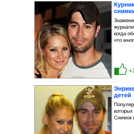
Курник
снимк
Знамени
журнали
когда об
что мно
+
Энрике
детей
Популяр
которых
Снимок 