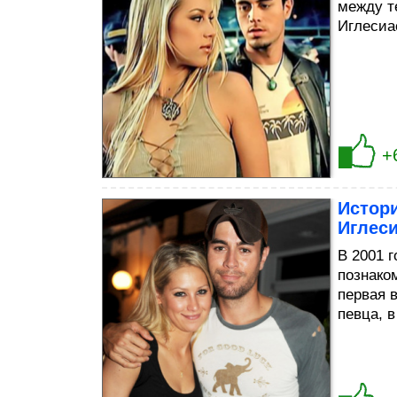
между т
Иглесиа
+
Истор
Иглес
В 2001 
познако
первая 
певца, 