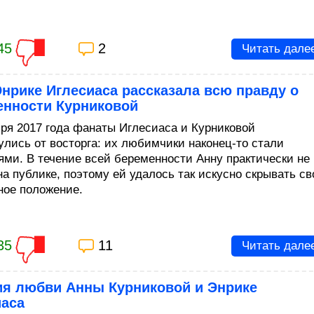
45
2
Читать дале
нрике Иглесиаса рассказала всю правду о
енности Курниковой
бря 2017 года фанаты Иглесиаса и Курниковой
улись от восторга: их любимчики наконец-то стали
ями. В течение всей беременности Анну практически не
на публике, поэтому ей удалось так искусно скрывать св
ное положение.
35
11
Читать дале
ия любви Анны Курниковой и Энрике
иаса