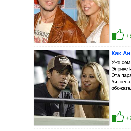
+
Как Ан
Уже сем
Энрике 
Эта пар
бизнеса
обожате
+