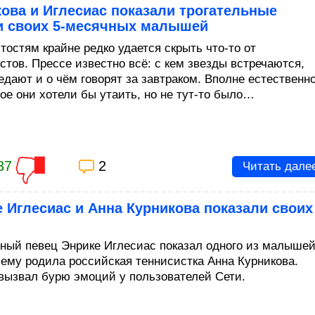
ова и Иглесиас показали трогательные
и своих 5-месячных малышей
тостям крайне редко удается скрыть что-то от
стов. Прессе известно всё: с кем звезды встречаются,
едают и о чём говорят за завтраком. Вполне естественно
гое они хотели бы утаить, но не тут-то было…
37
2
Читать дале
 Иглесиас и Анна Курникова показали своих
ный певец Энрике Иглесиас показал одного из малышей
 ему родила российская теннисистка Анна Курникова.
вызвал бурю эмоций у пользователей Сети.