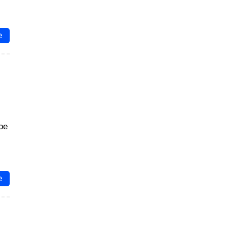
е
ое
е