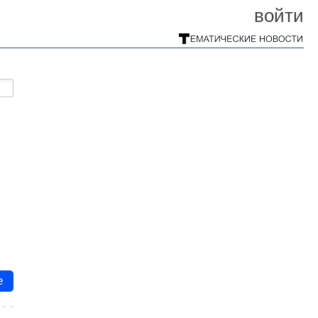
войти
е