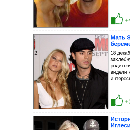
+
Мать Э
берем
18 дека
захлебн
родител
видели 
интерес
+
Истор
Иглес