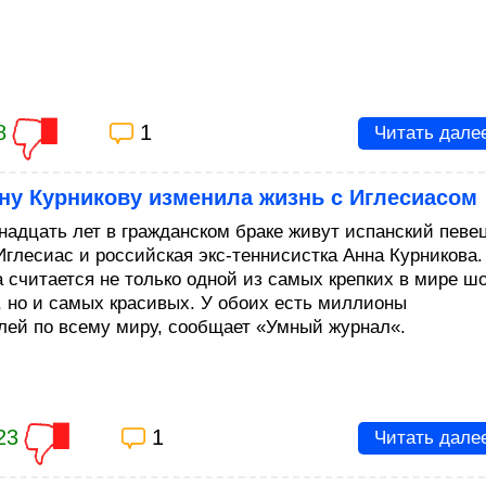
8
1
Читать дале
ну Курникову изменила жизнь с Иглесиасом
надцать лет в гражданском браке живут испанский певе
Иглесиас и российская экс-теннисистка Анна Курникова.
а считается не только одной из самых крепких в мире ш
, но и самых красивых. У обоих есть миллионы
лей по всему миру, сообщает «Умный журнал«.
23
1
Читать дале