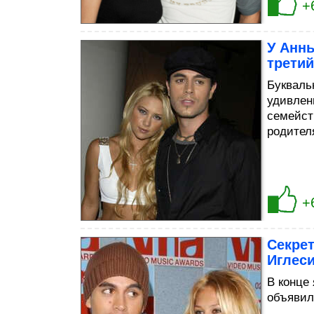
+
У Анны
третий
Букваль
удивлен
семейст
родител
+
Секрет
Иглес
В конце
объявил