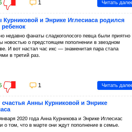
6
1
Читать дале
 Курниковой и Энрике Иглесиаса родился
 ребенок
но недавно фанаты сладкоголосого певца были приятно
ы новостью о предстоящем пополнении в звездном
ве. И вот настал час икс — знаменитая пара стала
ями в третий раз.
6
1
Читать дале
 счастья Анны Курниковой и Энрике
иаса
 января 2020 года Анна Курникова и Энрике Иглесиас
и о том, что в марте они ждут пополнение в семье.