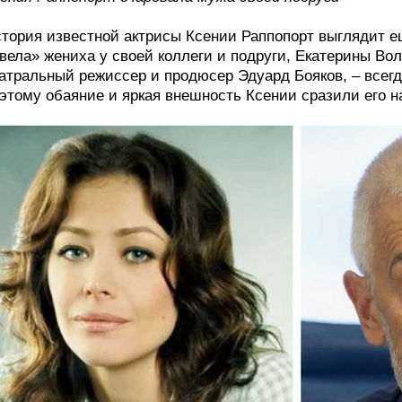
тория известной актрисы Ксении Раппопорт выглядит ещ
вела» жениха у своей коллеги и подруги, Екатерины Вол
атральный режиссер и продюсер Эдуард Бояков, – всегд
этому обаяние и яркая внешность Ксении сразили его н