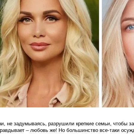
и, не задумываясь, разрушили крепкие семьи, чтобы з
равдывает – любовь же! Но большинство все-таки осуж