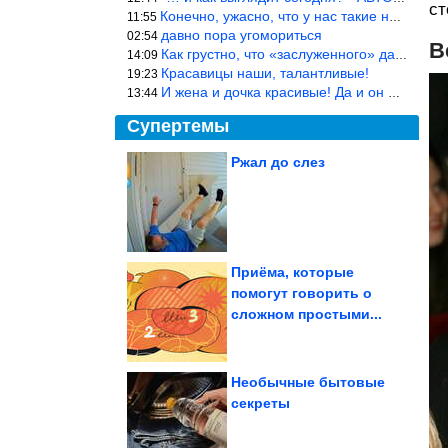
ст
Конечно, ужасно, что у нас такие недалёкие и прямые люди… Как мо
11:55
давно пора угомориться
02:54
В
Как грустно, что «заслуженного» дают не заслуженно, а (чаще) по-
14:09
Красавицы наши, талантливые!
19:23
И жена и дочка красивые! Да и он настоящий мужик!
13:44
Супертемы
Ржал до слез
Эти люди знают, как
впечатлить толпу
Приёма, которые
помогут говорить о
Ржал до слез
сложном простыми...
Необычные бытовые
секреты
Летние фотографии с участием кошек и собак