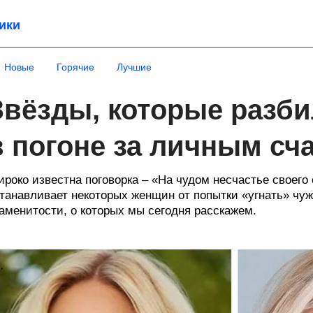
ики
Новые
Горячие
Лучшие
Звёзды, которые разб
в погоне за личным сч
роко известна поговорка – «На чудом несчастье своего 
танавливает некоторых женщин от попытки «угнать» чуж
аменитости, о которых мы сегодня расскажем.