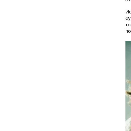
Ис
«у
те
по