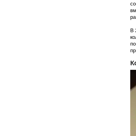
со
вм
ра
В 
ко
по
пр
К