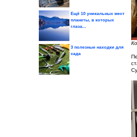
Ещё 10 уникальных мест
планеты, в которых
глаза...
легче жить
Мемы, после которых
Ко
3 полезные находки для
сада
Пе
«Карбонара»...
каждый день. Картошка
ст
Великолепное блюдо на
Су