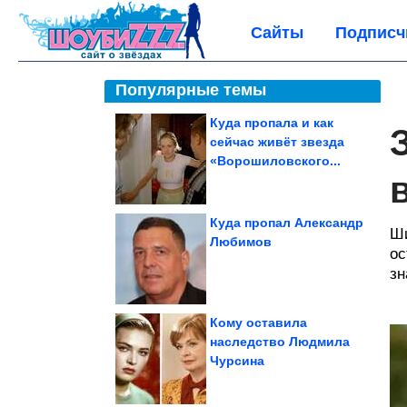
Сайты
Подписч
Популярные темы
Куда пропала и как
сейчас живёт звезда
«Ворошиловского...
Куда пропал Александр
Ши
Любимов
ос
зн
Кому оставила
наследство Людмила
Чурсина