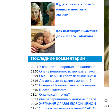
Куда исчезли в 90-е 5
наших известных
актрис
Как выглядит 18-летняя
дочь Олега Табакова
Последние комментарии
У вас опять неправильно написано. Первым мужем Гузеевой был Илья
09:11
Очень неприятно встречать в текстах откровенное враньё… Конкретн
22:50
Очень верный совет Демьяненко: в этой среде надо либо иметь зубы
09:21
А с дочерью то какие зменения?
07:05
Всегда к Наталье относился положительно… Время покажет, что буде
17:26
Шестой элемент.
16:07
Она лысая что-ли?
13:14
Два беспринципных деловых прагматика нашли друг друга и «остепен
10:11
Он
ЖЕЛАНИЕ СЛАВЫ ЛЮБОЙ ЦЕНОЙ.
09:36
оп
"… и как выглядит сегодня? " АВТОР, РЕДАКТОР — ВЫ ЧТО
12:44