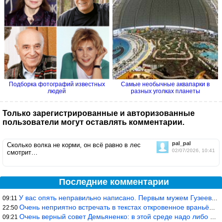
Подборка фотографий известных
Самые необычные аквапарки в
людей
разных уголках планеты
Только зарегистрированные и авторизованные
пользователи могут оставлять комментарии.
pal_pal
Сколько волка не корми, он всё равно в лес
02/07/2026, 10:41
смотрит…
Последние комментарии
У вас опять неправильно написано. Первым мужем Гузеевой был Илья
09:11
Очень неприятно встречать в текстах откровенное враньё… Конкретн
22:50
Очень верный совет Демьяненко: в этой среде надо либо иметь зубы
09:21