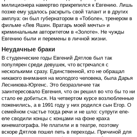
милиционера намертво прикрепился к Евгению. Лишь
позже ему удалось раскрыть свой талант и в других
амплуа: он был губернатором в «Тоболе», тренером в
фильме «Лев Яшин. Вратарь моей мечты» и
криминальным авторитетом в «Золоте». Не чужды
Евгению были и перемены в личной жизни.
Неудачные браки
В студенческие годы Евгений Дятлов был так
популярен среди девушек, что встречался с
несколькими сразу. Единственной, кто не обращал
никакого внимания на молодого человека, была Дарья
Лесникова-Юргенс. Это безразличие так
заинтересовало Евгения, что он решил во что бы то ни
стало ее добиться. На четвертом курсе возлюбленные
поженились, а в 1991 году у них родился сын Егор. О
семейном счастье тогда речи и не шло: супруги еле-
еле сводили концы с концами на фоне краха
кинематографа. Не платили и в театре, поэтому
вскоре Дятлов пошел петь в переходы. Причиной для