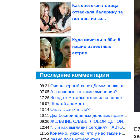
Как светская львица
оттаскала балерину за
волосы из-за...
Куда исчезли в 90-е 5
наших известных
актрис
Последние комментарии
Очень верный совет Демьяненко: в этой среде надо либо иметь зубы
09:21
А с дочерью то какие зменения?
07:05
Всегда к Наталье относился положительно… Время покажет, что буде
17:26
Шестой элемент.
16:07
Она лысая что-ли?
13:14
Два беспринципных деловых прагматика нашли друг друга и «остепен
10:11
ЖЕЛАНИЕ СЛАВЫ ЛЮБОЙ ЦЕНОЙ.
09:36
"… и как выглядит сегодня? " АВТОР, РЕДАКТОР — ВЫ ЧТО
12:44
Ей
Конечно, ужасно, что у нас такие недалёкие и прямые люди… Как мо
11:55
за
давно пора угомориться
02:54