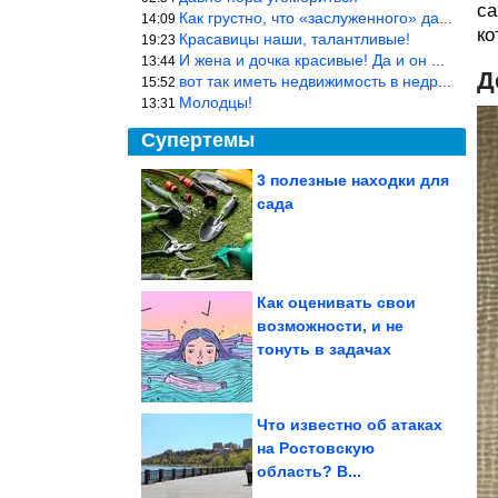
са
Как грустно, что «заслуженного» дают не заслуженно, а (чаще) по-
14:09
ко
Красавицы наши, талантливые!
19:23
И жена и дочка красивые! Да и он настоящий мужик!
13:44
Д
вот так иметь недвижимость в недружественных странах Могут забра
15:52
Молодцы!
13:31
Супертемы
3 полезные находки для
сада
В Ростове-на-Дону
сгорела АЗС вместе с 21
автомобилем....
Как оценивать свои
возможности, и не
Женщины, которые
тонуть в задачах
однажды сняли хиджаб,
и их внешность...
Что известно об атаках
на Ростовскую
область? В...
Приколы в стиле «Когда ...». Эпический сборник!