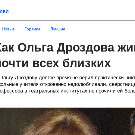
ики
Новые
Горячие
Лучшие
Как Ольга Дроздова жи
почти всех близких
Ольгу Дроздову долгое время не верил практически никт
ольные учителя откровенно недолюбливали, сверстницы
офессора в театральных институтах не прочили ей бол