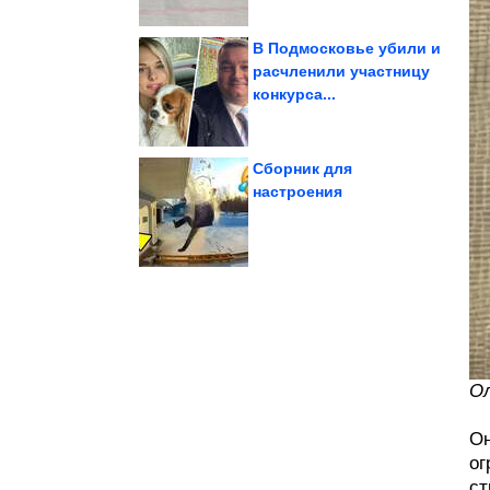
В Подмосковье убили и
расчленили участницу
конкурса...
стиле
шорты в бельевом
Как и с чем носить
Сборник для
настроения
изображают такую...
время купания
Питомцы, которые во
Ол
Он
ог
ст