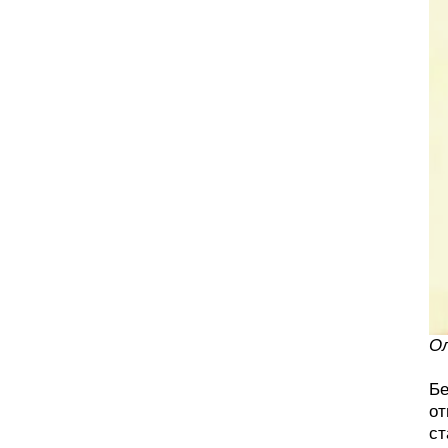
Ол
Бе
от
ст