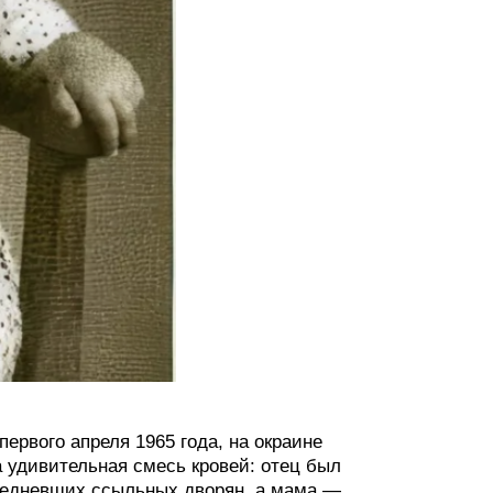
ервого апреля 1965 года, на окраине
а удивительная смесь кровей: отец был
обедневших ссыльных дворян, а мама —