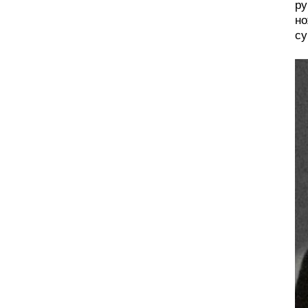
ру
но
су