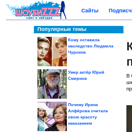
Сайты
Подписч
Популярные темы
Кому оставила
наследство Людмила
Чурсина
Умер актёр Юрий
В 
Смирнов
шк
пр
Почему Ирина
Алфёрова считала
свою красоту
наказанием