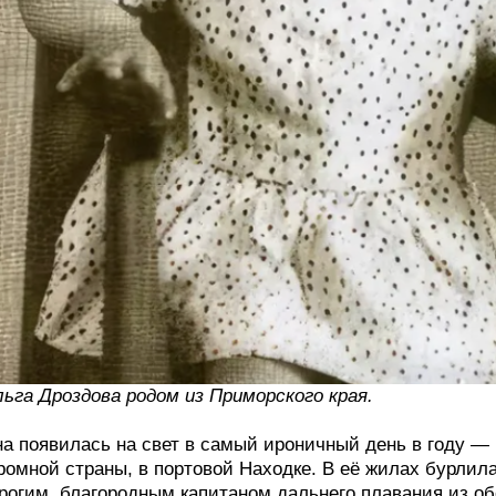
ьга Дроздова родом из Приморского края.
а появилась на свет в самый ироничный день в году — п
ромной страны, в портовой Находке. В её жилах бурлил
рогим, благородным капитаном дальнего плавания из 