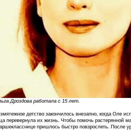
ьга Дроздова работала с 15 лет.
змятежное детство закончилось внезапно, когда Оле ис
ца перевернула их жизнь. Чтобы помочь растерянной ма
аршекласснице пришлось быстро повзрослеть. После ур