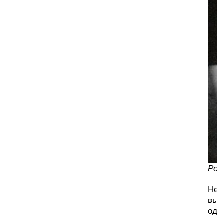
Ро
Не
вы
од