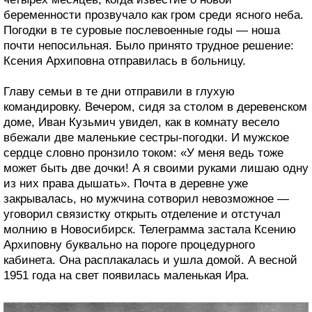
беременности прозвучало как гром среди ясного неба.
Погодки в те суровые послевоенные годы — ноша
почти непосильная. Было принято трудное решение:
Ксения Архиповна отправилась в больницу.
Главу семьи в те дни отправили в глухую
командировку. Вечером, сидя за столом в деревенском
доме, Иван Кузьмич увидел, как в комнату весело
вбежали две маленькие сестры-погодки. И мужское
сердце словно пронзило током: «У меня ведь тоже
может быть две дочки! А я своими руками лишаю одну
из них права дышать». Почта в деревне уже
закрывалась, но мужчина сотворил невозможное —
уговорил связистку открыть отделение и отстучал
молнию в Новосибирск. Телеграмма застала Ксению
Архиповну буквально на пороге процедурного
кабинета. Она расплакалась и ушла домой. А весной
1951 года на свет появилась маленькая Ира.