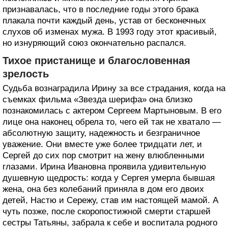
признавалась, что в последние годы этого брака
плакала почти каждый день, устав от бесконечных
слухов об изменах мужа. В 1993 году этот красивый,
но изнуряющий союз окончательно распался.
Тихое пристанище и благословенная
зрелость
Судьба вознаградила Ирину за все страдания, когда на
съемках фильма «Звезда шерифа» она близко
познакомилась с актером Сергеем Мартыновым. В его
лице она наконец обрела то, чего ей так не хватало —
абсолютную защиту, надежность и безграничное
уважение. Они вместе уже более тридцати лет, и
Сергей до сих пор смотрит на жену влюбленными
глазами. Ирина Ивановна проявила удивительную
душевную щедрость: когда у Сергея умерла бывшая
жена, она без колебаний приняла в дом его двоих
детей, Настю и Сережу, став им настоящей мамой. А
чуть позже, после скоропостижной смерти старшей
сестры Татьяны, забрала к себе и воспитала родного