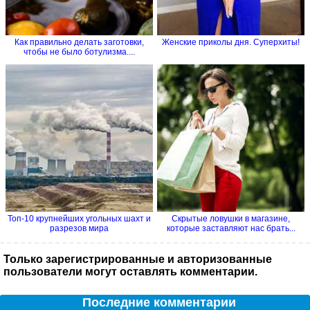
Как правильно делать заготовки,
Женские приколы дня. Суперхиты!
чтобы не было ботулизма....
Топ-10 крупнейших угольных шахт и
Скрытые ловушки в магазине,
разрезов мира
которые заставляют нас брать...
Только зарегистрированные и авторизованные
пользователи могут оставлять комментарии.
Последние комментарии