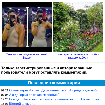
Свежачок из социальных сетей.
Как cкрыть дачный участок без
Браво!
глухого забора
Только зарегистрированные и авторизованные
пользователи могут оставлять комментарии.
Последние комментарии
Очень верный совет Демьяненко: в этой среде надо либо иметь зубы
09:21
А с дочерью то какие зменения?
07:05
Всегда к Наталье относился положительно… Время покажет, что буде
17:26
Шестой элемент.
16:07