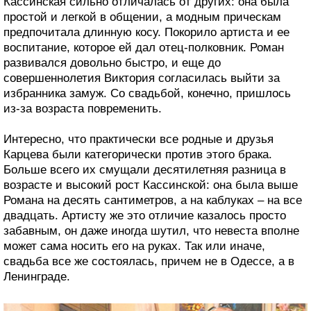
Кассинская сильно отличалась от других: она была
простой и легкой в общении, а модным прическам
предпочитала длинную косу. Покорило артиста и ее
воспитание, которое ей дал отец-полковник. Роман
развивался довольно быстро, и еще до
совершеннолетия Виктория согласилась выйти за
избранника замуж. Со свадьбой, конечно, пришлось
из-за возраста повременить.
Интересно, что практически все родные и друзья
Карцева были категорически против этого брака.
Больше всего их смущали десятилетняя разница в
возрасте и высокий рост Кассинской: она была выше
Романа на десять сантиметров, а на каблуках – на все
двадцать. Артисту же это отличие казалось просто
забавным, он даже иногда шутил, что невеста вполне
может сама носить его на руках. Так или иначе,
свадьба все же состоялась, причем не в Одессе, а в
Ленинграде.