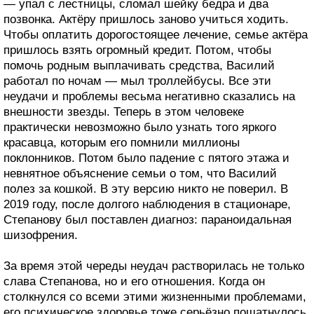
— упал с лестницы, сломал шейку бедра и два
позвонка. Актёру пришлось заново учиться ходить.
Чтобы оплатить дорогостоящее лечение, семье актёра
пришлось взять огромный кредит. Потом, чтобы
помочь родным выплачивать средства, Василий
работал по ночам — мыл троллейбусы. Все эти
неудачи и проблемы весьма негативно сказались на
внешности звезды. Теперь в этом человеке
практически невозможно было узнать того яркого
красавца, которым его помнили миллионы
поклонников. Потом было падение с пятого этажа и
невнятное объяснение семьи о том, что Василий
полез за кошкой. В эту версию никто не поверил. В
2019 году, после долгого наблюдения в стационаре,
Степанову был поставлен диагноз: параноидальная
шизофрения.
За время этой череды неудач растворилась не только
слава Степанова, но и его отношения. Когда он
столкнулся со всеми этими жизненными проблемами,
его психическое здоровье тоже серьёзно пошатнулось.