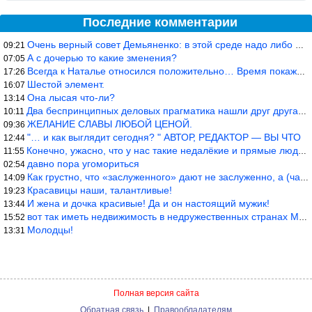
Последние комментарии
Очень верный совет Демьяненко: в этой среде надо либо иметь зубы
09:21
А с дочерью то какие зменения?
07:05
Всегда к Наталье относился положительно… Время покажет, что буде
17:26
Шестой элемент.
16:07
Она лысая что-ли?
13:14
Два беспринципных деловых прагматика нашли друг друга и «остепен
10:11
ЖЕЛАНИЕ СЛАВЫ ЛЮБОЙ ЦЕНОЙ.
09:36
"… и как выглядит сегодня? " АВТОР, РЕДАКТОР — ВЫ ЧТО
12:44
Конечно, ужасно, что у нас такие недалёкие и прямые люди… Как мо
11:55
давно пора угомориться
02:54
Как грустно, что «заслуженного» дают не заслуженно, а (чаще) по-
14:09
Красавицы наши, талантливые!
19:23
И жена и дочка красивые! Да и он настоящий мужик!
13:44
вот так иметь недвижимость в недружественных странах Могут забра
15:52
Молодцы!
13:31
Полная версия сайта
Обратная связь
|
Правообладателям