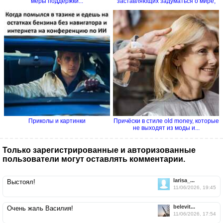
меры поддержки...
заставляющих задуматься о мире,
в...
Приколы и картинки
Причёски в стиле old money, которые
не выходят из моды и...
Только зарегистрированные и авторизованные
пользователи могут оставлять комментарии.
larisa_...
Выстоял!
11/06/2026, 19:45
belevit...
Очень жаль Василия!
11/06/2026, 17:54