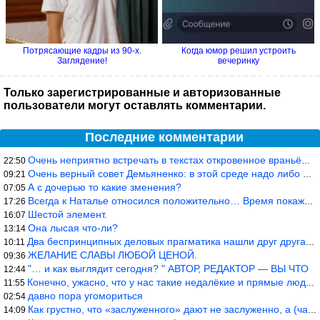
Потрясающие кадры из 90-х.
Когда юмор решил устроить
Заглядение!
вечеринку
Только зарегистрированные и авторизованные
пользователи могут оставлять комментарии.
Последние комментарии
Очень неприятно встречать в текстах откровенное враньё… Конкретн
22:50
Очень верный совет Демьяненко: в этой среде надо либо иметь зубы
09:21
А с дочерью то какие зменения?
07:05
Всегда к Наталье относился положительно… Время покажет, что буде
17:26
Шестой элемент.
16:07
Она лысая что-ли?
13:14
Два беспринципных деловых прагматика нашли друг друга и «остепен
10:11
ЖЕЛАНИЕ СЛАВЫ ЛЮБОЙ ЦЕНОЙ.
09:36
"… и как выглядит сегодня? " АВТОР, РЕДАКТОР — ВЫ ЧТО
12:44
Конечно, ужасно, что у нас такие недалёкие и прямые люди… Как мо
11:55
давно пора угомориться
02:54
Как грустно, что «заслуженного» дают не заслуженно, а (чаще) по-
14:09