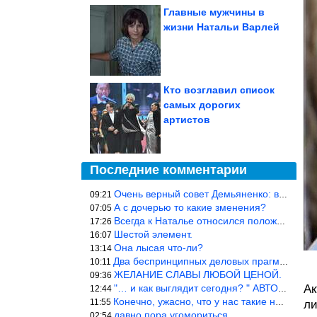
Главные мужчины в
жизни Натальи Варлей
Кто возглавил список
самых дорогих
артистов
Последние комментарии
Очень верный совет Демьяненко: в этой среде надо либо иметь зубы
09:21
А с дочерью то какие зменения?
07:05
Всегда к Наталье относился положительно… Время покажет, что буде
17:26
Шестой элемент.
16:07
Она лысая что-ли?
13:14
Два беспринципных деловых прагматика нашли друг друга и «остепен
10:11
ЖЕЛАНИЕ СЛАВЫ ЛЮБОЙ ЦЕНОЙ.
09:36
"… и как выглядит сегодня? " АВТОР, РЕДАКТОР — ВЫ ЧТО
Ак
12:44
Конечно, ужасно, что у нас такие недалёкие и прямые люди… Как мо
11:55
ли
давно пора угомориться
02:54