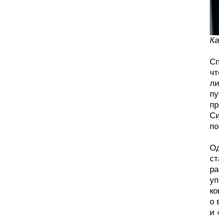
Ка
Сп
чт
ли
пу
пр
Си
по
Од
ст
ра
уп
ко
о 
и 