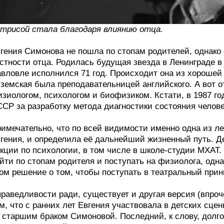
трисой стала благодаря влиянию отца.
гения Симонова не пошла по стопам родителей, однако 
стности отца. Родилась будущая звезда в Ленинграде в 
вловле исполнился 71 год. Происходит она из хорошей
земская была преподавательницей английского. А вот 
зиологом, психологом и биофизиком. Кстати, в 1987 г
СР за разработку метода диагностики состояния челове
имечательно, что по всей видимости именно одна из ле
гения, и определила её дальнейший жизненный путь. Де
кции по психологии, в том числе в школе-студии МХАТ
йти по стопам родителя и поступать на физиолога, одн
ом решение о том, чтобы поступать в театральный при
раведливости ради, существует и другая версия (впро
м, что с ранних лет Евгения участвовала в детских сцен
 старшим браком Симоновой. Последний, к слову, долг