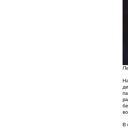
Пе
На
де
па
ра
бе
во
В 