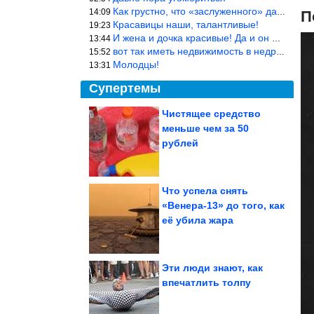
Как грустно, что «заслуженного» дают не заслуженно, а (чаще) по-
14:09
П
Красавицы наши, талантливые!
19:23
И жена и дочка красивые! Да и он настоящий мужик!
13:44
вот так иметь недвижимость в недружественных странах Могут забра
15:52
Молодцы!
13:31
Супертемы
Чистящее средство
меньше чем за 50
Идеи высоких грядок
рублей
Что успела снять
«Венера-13» до того, как
Как выбрать блендер?
её убила жара
10 неочевидных вещей,
о которых...
Эти люди знают, как
впечатлить толпу
ЕС согласовал новый пакет санкций против России