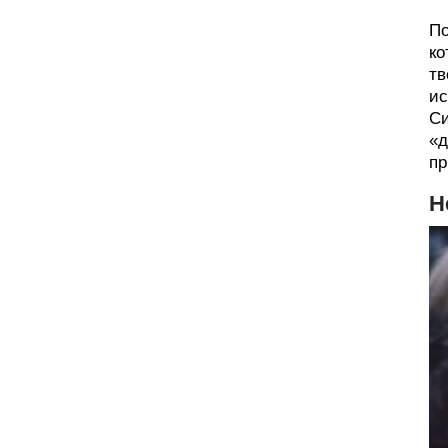
По
ко
тв
ис
Си
«д
пр
Н