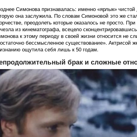
зднее Симонова признавалась: именно «ярлык» чистой 
торую она заслужила. По словам Симоновой это же стал
орчестве, преодолеть которые оказалось не просто. При
чезла из кинематографа, всецело сконцентрировавшись
монова к этому периоду в своей жизни относится не с
остаточно бессмысленное существование». Актрисой же
изнанию ощутила себя лишь к 50 годам.
епродолжительный брак и сложные отн