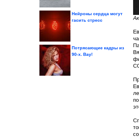
Нейроны сердца могут
Ак
гасить стресс
удлинитель. Запитать...
использовать садовый
Как выбрать и
Ев
ча
Па
Потрясающие кадры из
Вя
90-х. Вау!
фи
цемента своими руками
СС
Мраморная раковина из
Пр
Ев
ле
по
эт
Сп
то
со