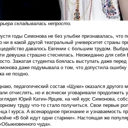
рьера складывалась непросто.
устя годы Симонова не без улыбки признавалась, что 
о ни в какой другой театральный университет страны пр
цедейство давалось Евгении с большим трудом. Выбрав
ти девушка страшно стеснялась. Неожиданно для себя Е
осто. Зажатая студентка боялась выступать даже перед
монова даже подумывала о том, что допустила ошибку
ка не поздно.
нако, педагогический состав «Щуки» оказался другого 
али отчислять, но и всячески уговаривали продолжить
зглядел Юрий Катин-Ярцев, на чей курс Симонова, собс
орному труду что-то стало получиться. Свои первые ро
нца I курса. А всенародное признание и узнаваемость
войне «В бой идут одни старики». Настоящая же попул
«Обыкновенного чуда».