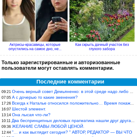
Актрисы-красавицы, которые
Как cкрыть дачный участок без
опустились на самое дно, не...
глухого забора
Только зарегистрированные и авторизованные
пользователи могут оставлять комментарии.
Последние комментарии
Очень верный совет Демьяненко: в этой среде надо либо иметь зубы
09:21
А с дочерью то какие зменения?
07:05
Всегда к Наталье относился положительно… Время покажет, что буде
17:26
Шестой элемент.
16:07
Она лысая что-ли?
13:14
Два беспринципных деловых прагматика нашли друг друга и «остепен
10:11
ЖЕЛАНИЕ СЛАВЫ ЛЮБОЙ ЦЕНОЙ.
09:36
"… и как выглядит сегодня? " АВТОР, РЕДАКТОР — ВЫ ЧТО
12:44