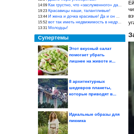
Ей
Как грустно, что «заслуженного» дают не заслуженно, а (чаще) по-
14:09
чи
Красавицы наши, талантливые!
19:23
вз
И жена и дочка красивые! Да и он настоящий мужик!
13:44
вот так иметь недвижимость в недружественных странах Могут забра
уг
15:52
Молодцы!
13:31
З
Супертемы
Этот вкусный салат
помогает убрать
Желток останется
жидким. Котлеты по-
лишнее на животе и...
шотландски, здесь в...
8 архитектурных
шедевров планеты,
Харизматичные песики,
которые приводят в...
у которых дурачиться –
это и...
Идеальные образы для
пикника
Заброшенные печи — необычная достопримечательность Карелии