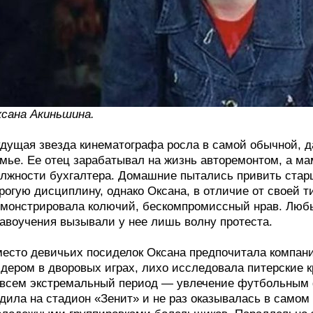
сана Акиньшина.
дущая звезда кинематографа росла в самой обычной, да
мье. Ее отец зарабатывал на жизнь авторемонтом, а ма
лжности бухгалтера. Домашние пытались привить стар
рогую дисциплину, однако Оксана, в отличие от своей 
монстрировала колючий, бескомпромиссный нрав. Любы
авоучения вызывали у нее лишь волну протеста.
есто девичьих посиделок Оксана предпочитала компа
дером в дворовых играх, лихо исследовала питерские 
всем экстремальный период — увлечение футбольным 
дила на стадион «Зенит» и не раз оказывалась в самом