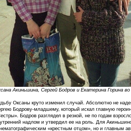
сана Акиньшина, Сергей Бодров и Екатерина Горина в
дьбу Оксаны круто изменил случай. Абсолютно не надея
ргею Бодрову-младшему, который искал главную героин
естры». Бодров разглядел в резкой, не по годам взрос
утренний надлом и утвердил ее на роль. Для Акиньшино
нематографическим «крестным отцом», но и главным авт