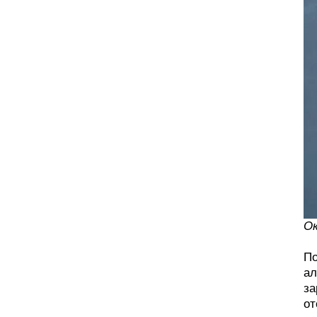
Ок
По
ал
за
от