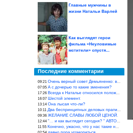
Главные мужчины в
жизни Натальи Варлей
Как выглядят герои
фильма «Неуловимые
мстители» спустя...
Последние комментарии
Очень верный совет Демьяненко: в этой среде надо либо иметь зубы
09:21
А с дочерью то какие зменения?
07:05
Всегда к Наталье относился положительно… Время покажет, что буде
17:26
Шестой элемент.
16:07
Она лысая что-ли?
13:14
Два беспринципных деловых прагматика нашли друг друга и «остепен
10:11
ЖЕЛАНИЕ СЛАВЫ ЛЮБОЙ ЦЕНОЙ.
09:36
"… и как выглядит сегодня? " АВТОР, РЕДАКТОР — ВЫ ЧТО
12:44
Конечно, ужасно, что у нас такие недалёкие и прямые люди… Как мо
11:55
давно пора угомориться
02:54