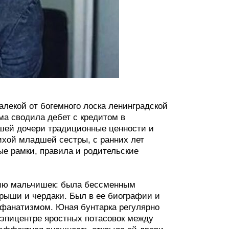
лекой от богемного лоска ленинградской
ма сводила дебет с кредитом в
шей дочери традиционные ценности и
тихой младшей сестры, с ранних лет
е рамки, правила и родительские
нию мальчишек: была бессменным
крыши и чердаки. Был в ее биографии и
фанатизмом. Юная бунтарка регулярно
 эпицентре яростных потасовок между