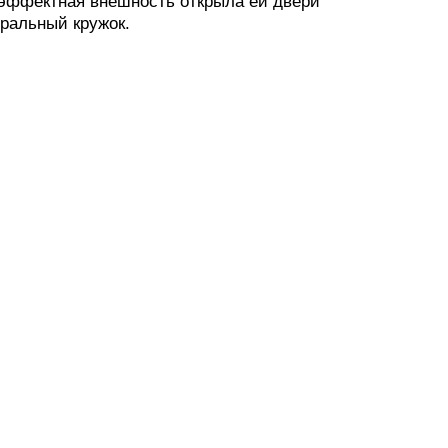
эффектная внешность открыла ей двери
тральный кружок.