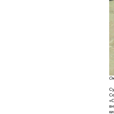
Ок
Су
Се
«С
вн
ки