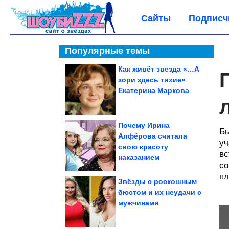
Сайты
Подписч
Популярные темы
Как живёт звезда «…А
зори здесь тихие»
Екатерина Маркова
Почему Ирина
Бы
Алфёрова считала
уч
свою красоту
вс
наказанием
со
пл
Звёзды с роскошным
бюстом и их неудачи с
мужчинами