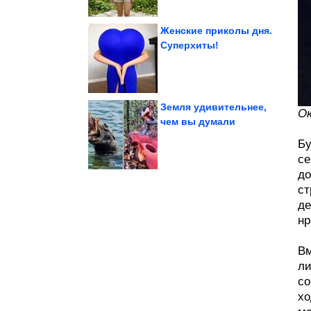
Женские приколы дня.
Суперхиты!
которые...
мяса. 2 рецепта,
Когда кабачки вкуснее
Земля удивительнее,
Ок
чем вы думали
тонуть в задачах
возможности, и не
Бу
Как оценивать свои
се
до
ст
де
нр
Вм
ли
со
хо