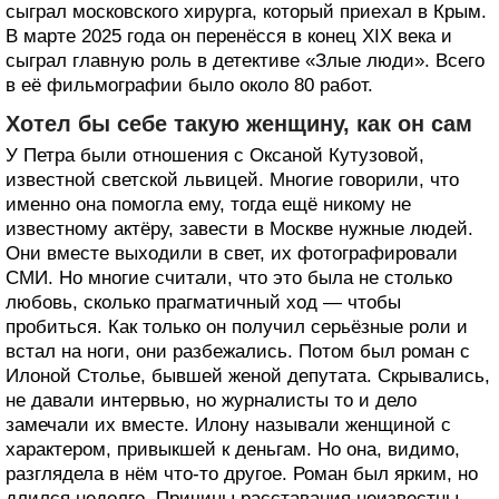
сыграл московского хирурга, который приехал в Крым.
В марте 2025 года он перенёсся в конец XIX века и
сыграл главную роль в детективе «Злые люди». Всего
в её фильмографии было около 80 работ.
Хотел бы себе такую женщину, как он сам
У Петра были отношения с Оксаной Кутузовой,
известной светской львицей. Многие говорили, что
именно она помогла ему, тогда ещё никому не
известному актёру, завести в Москве нужные людей.
Они вместе выходили в свет, их фотографировали
СМИ. Но многие считали, что это была не столько
любовь, сколько прагматичный ход — чтобы
пробиться. Как только он получил серьёзные роли и
встал на ноги, они разбежались. Потом был роман с
Илоной Столье, бывшей женой депутата. Скрывались,
не давали интервью, но журналисты то и дело
замечали их вместе. Илону называли женщиной с
характером, привыкшей к деньгам. Но она, видимо,
разглядела в нём что-то другое. Роман был ярким, но
длился недолго. Причины расставания неизвестны.