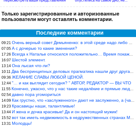
пересмотреть ваши представления
опустились на самое дно, не...
о...
Только зарегистрированные и авторизованные
пользователи могут оставлять комментарии.
Последние комментарии
Очень верный совет Демьяненко: в этой среде надо либо иметь зубы
09:21
А с дочерью то какие зменения?
07:05
Всегда к Наталье относился положительно… Время покажет, что буде
17:26
Шестой элемент.
16:07
Она лысая что-ли?
13:14
Два беспринципных деловых прагматика нашли друг друга и «остепен
10:11
ЖЕЛАНИЕ СЛАВЫ ЛЮБОЙ ЦЕНОЙ.
09:36
"… и как выглядит сегодня? " АВТОР, РЕДАКТОР — ВЫ ЧТО
12:44
Конечно, ужасно, что у нас такие недалёкие и прямые люди… Как мо
11:55
давно пора угомориться
02:54
Как грустно, что «заслуженного» дают не заслуженно, а (чаще) по-
14:09
Красавицы наши, талантливые!
19:23
И жена и дочка красивые! Да и он настоящий мужик!
13:44
вот так иметь недвижимость в недружественных странах Могут забра
15:52
Молодцы!
13:31