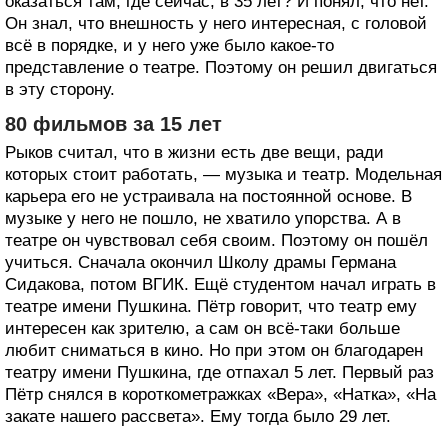
оказаться там, где сейчас, в 35 лет? И понял, что нет.
Он знал, что внешность у него интересная, с головой
всё в порядке, и у него уже было какое-то
представление о театре. Поэтому он решил двигаться
в эту сторону.
80 фильмов за 15 лет
Рыков считал, что в жизни есть две вещи, ради
которых стоит работать, — музыка и театр. Модельная
карьера его не устраивала на постоянной основе. В
музыке у него не пошло, не хватило упорства. А в
театре он чувствовал себя своим. Поэтому он пошёл
учиться. Сначала окончил Школу драмы Германа
Сидакова, потом ВГИК. Ещё студентом начал играть в
театре имени Пушкина. Пётр говорит, что театр ему
интересен как зрителю, а сам он всё-таки больше
любит сниматься в кино. Но при этом он благодарен
театру имени Пушкина, где отпахал 5 лет. Первый раз
Пётр снялся в короткометражках «Вера», «Натка», «На
закате нашего рассвета». Ему тогда было 29 лет.