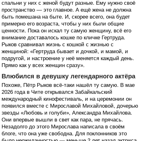
спальни у них с женой будут разные. Ему нужно своё
пространство — это главное. А ещё жена не должна
быть помешана на быте. И, скорее всего, она будет
примерно его возраста, чтобы у них были общие
ценности. Пока он искал ту самую женщину, всё его
внимание доставалось кошке по кличке Гертруда.
Рыков сравнивал жизнь с кошкой с жизнью с
женщиной: «Гертруда бывает и дочкой, и мамой, и
подругой, и настроение у неё меняется каждый день.
Прямо как у всех женщин сразу».
Влюбился в девушку легендарного актёра
Похоже, Пётр Рыков всё-таки нашёл ту самую. В мае
2026 года в Чите открывался Забайкальский
международный кинофестиваль, и на церемонии он
появился вместе с Мирославой Михайловой, дочерью
звезды «Любовь и голуби», Александра Михайлова.
Они впервые вышли в свет как пара, не прячась.
Незадолго до этого Мирослава написала в своём
блоге, что она уже свободна. Для поклонников это
было неожиданностью — меньше 2 лет назад актриса