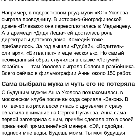
Например, в подростковом роуд-муви «Юг» Уколова
сыграла проводницу. В историко-биографической
драме «Плевако» она перевоплотилась в Медынцеву.
А в драмеди «Дядя Леша» ей досталась роль
директрисы детского дома. Комедий тоже
прибавилось. За год вышли «Гудбай», «Водитель-
олигарх», «Битва пап» и ещё несколько. Но самый
неожиданный образ случился в сказке «Летучий
корабль» — там Уколова сыграла Соловья-разбойника.
Всего сейчас в фильмографии Анны около 150 работ.
Сама выбрала мужа и чуть его не потеряла
С будущим мужем Анна Уколова познакомилась в
московском клубе после выхода сериала «Закон». В
тот вечер актриса веселилась с друзьями и сразу
обратила внимание на Сергея Пугачёва. Анна сама
первой заговорила с ним, причём сделала это в своей
привычной прямолинейной манере. «Эй, подойди,
поднеси мне воды. Будешь моим. Ты моя будущая