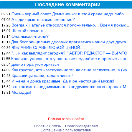
Последние комментарии
Очень верный совет Демьяненко: в этой среде надо либо иметь зубы
09:21
А с дочерью то какие зменения?
07:05
Всегда к Наталье относился положительно… Время покажет, что буде
17:26
Шестой элемент.
16:07
Она лысая что-ли?
13:14
Два беспринципных деловых прагматика нашли друг друга и «остепен
10:11
ЖЕЛАНИЕ СЛАВЫ ЛЮБОЙ ЦЕНОЙ.
09:36
"… и как выглядит сегодня? " АВТОР, РЕДАКТОР — ВЫ ЧТО
12:44
Конечно, ужасно, что у нас такие недалёкие и прямые люди… Как мо
11:55
давно пора угомориться
02:54
Как грустно, что «заслуженного» дают не заслуженно, а (чаще) по-
14:09
Красавицы наши, талантливые!
19:23
И жена и дочка красивые! Да и он настоящий мужик!
13:44
вот так иметь недвижимость в недружественных странах Могут забра
15:52
Молодцы!
13:31
Полная версия сайта
Обратная связь
|
Правообладателям
Соглашение с пользователем