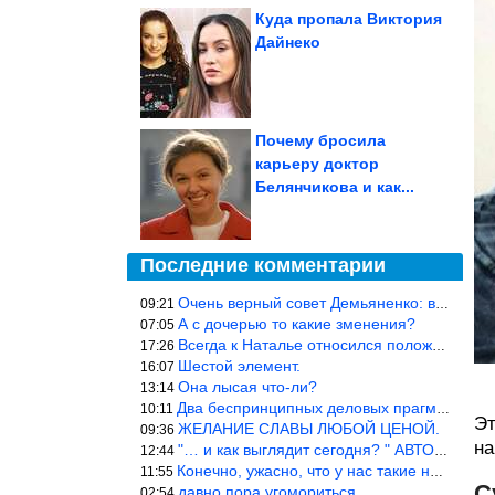
Куда пропала Виктория
Дайнеко
Почему бросила
карьеру доктор
Белянчикова и как...
Последние комментарии
Очень верный совет Демьяненко: в этой среде надо либо иметь зубы
09:21
А с дочерью то какие зменения?
07:05
Всегда к Наталье относился положительно… Время покажет, что буде
17:26
Шестой элемент.
16:07
Она лысая что-ли?
13:14
Два беспринципных деловых прагматика нашли друг друга и «остепен
10:11
Эт
ЖЕЛАНИЕ СЛАВЫ ЛЮБОЙ ЦЕНОЙ.
09:36
на
"… и как выглядит сегодня? " АВТОР, РЕДАКТОР — ВЫ ЧТО
12:44
Конечно, ужасно, что у нас такие недалёкие и прямые люди… Как мо
11:55
С
давно пора угомориться
02:54