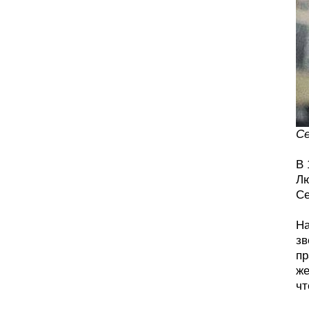
Се
В 
Лю
Се
На
зв
пр
же
чт