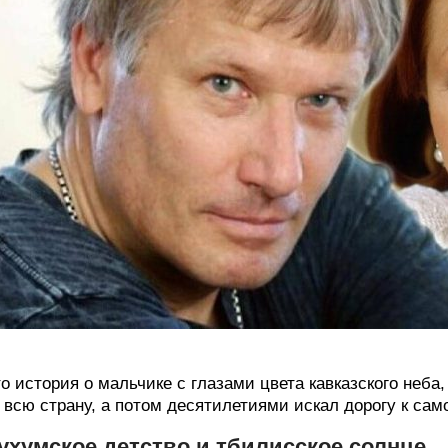
о история о мальчике с глазами цвета кавказского неб
 всю страну, а потом десятилетиями искал дорогу к сам
ухумское детство и тбилисское солнце