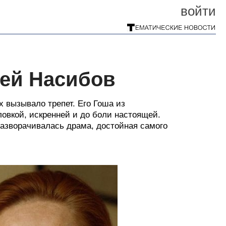
войти
гей Насибов
х вызывало трепет. Его Гоша из
овкой, искренней и до боли настоящей.
разворачивалась драма, достойная самого