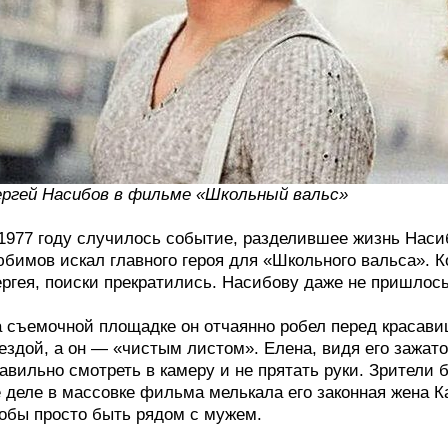
ргей Насибов в фильме «Школьный вальс»
1977 году случилось событие, разделившее жизнь Наси
бимов искал главного героя для «Школьного вальса». Ко
ргея, поиски прекратились. Насибову даже не пришлось
 съемочной площадке он отчаянно робел перед красав
ездой, а он — «чистым листом». Елена, видя его зажато
авильно смотреть в камеру и не прятать руки. Зрители
 деле в массовке фильма мелькала его законная жена К
обы просто быть рядом с мужем.