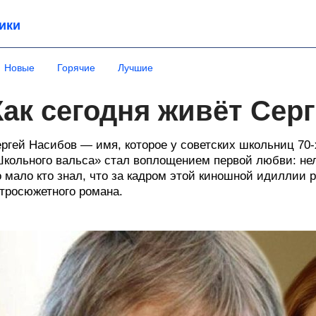
ики
Новые
Горячие
Лучшие
Как сегодня живёт Сер
ргей Насибов — имя, которое у советских школьниц 70-
кольного вальса» стал воплощением первой любви: нел
 мало кто знал, что за кадром этой киношной идиллии 
тросюжетного романа.