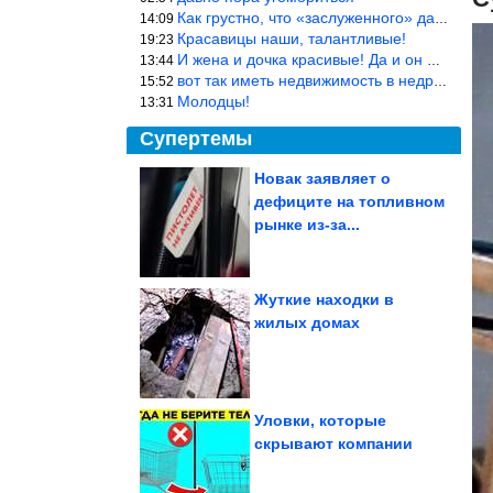
Как грустно, что «заслуженного» дают не заслуженно, а (чаще) по-
14:09
Красавицы наши, талантливые!
19:23
И жена и дочка красивые! Да и он настоящий мужик!
13:44
вот так иметь недвижимость в недружественных странах Могут забра
15:52
Молодцы!
13:31
Супертемы
Новак заявляет о
дефиците на топливном
Курорты
Краснодарского края
рынке из-за...
1970-х годов
Жуткие находки в
жилых домах
Улыбка загружается...
успешно!
Уловки, которые
скрывают компании
Директор ФБР заявляет о налаживании связей с Россией