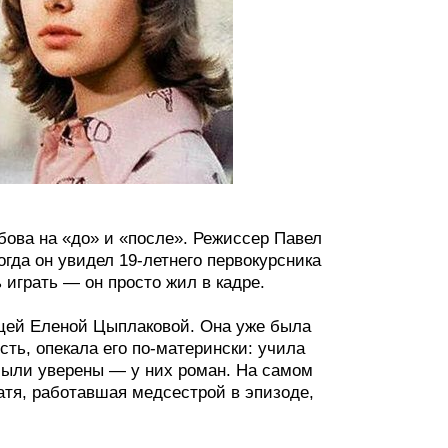
бова на «до» и «после». Режиссер Павел
гда он увидел 19-летнего первокурсника
 играть — он просто жил в кадре.
ицей Еленой Цыплаковой. Она уже была
сть, опекала его по-матерински: учила
 были уверены — у них роман. На самом
атя, работавшая медсестрой в эпизоде,