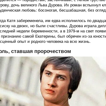
рову, дочь великого Льва Дурова. Их роман вспыхнул к
уденческая любовь: босоногая, бесшабашная, без огляд
гда Катя забеременела, им едва исполнилось по двадц
сиску на двоих, но были счастливы. Дурова играла дип
следней недели беременности, а в 1979-м на свет появил
 признанию самой Екатерины, был обречен из-за юност
сценный опыт и родного человека на всю жизнь.
оль, ставшая пророчеством