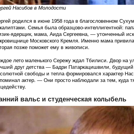
ргей Насибов в Молодости
ргей родился в июне 1958 года в благословенном Сухум
калиптами. Семья была образцово-интеллигентной: пап
зик-ядерщик, мама, Аида Сергеевна, — утонченный иск
кровищнице Московского Кремля. Именно мама привила 
торая позже поможет ему в живописи.
ждое лето маленького Сережу ждал Тбилиси. Двор на у
чший друг детства — Бадри Патаркацишвили, будущий
солютной свободы и тепла формировался характер Наси
поминал актер. — Они просто наблюдали за тем, куда т
цедейству.
анний вальс и студенческая колыбель