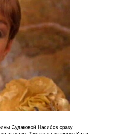
рины Судаковой Насибов сразу
во взгляде. Там же он встретил Катю