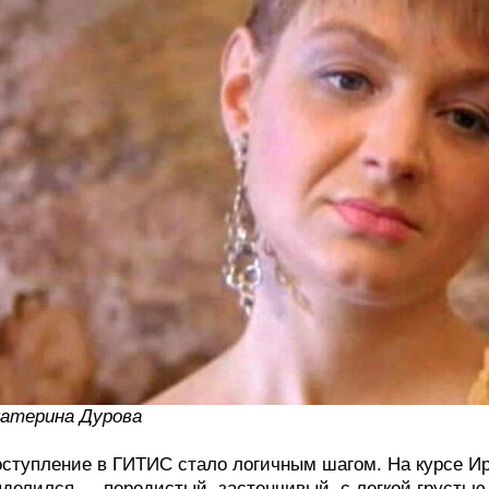
атерина Дурова
ступление в ГИТИС стало логичным шагом. На курсе И
делился — породистый, застенчивый, с легкой грустью 