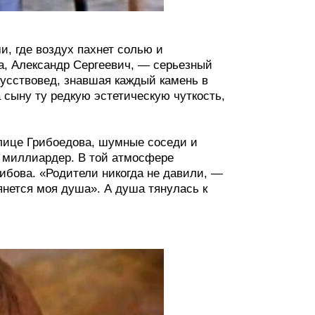
и, где воздух пахнет солью и
а, Александр Сергеевич, — серьезный
усствовед, знавшая каждый камень в
сыну ту редкую эстетическую чуткость,
лице Грибоедова, шумные соседи и
 миллиардер. В той атмосфере
бова. «Родители никогда не давили, —
янется моя душа». А душа тянулась к