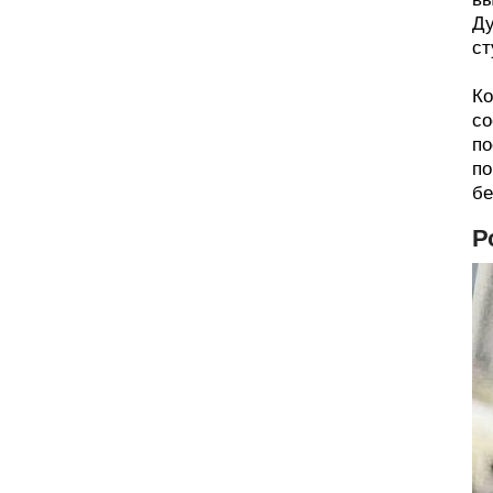
Ду
ст
Ко
со
по
по
бе
Р