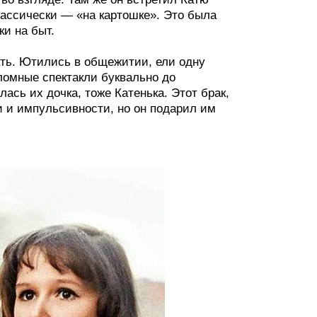
лассически — «на картошке». Это была
ки на быт.
ать. Ютились в общежитии, ели одну
ломные спектакли буквально до
ась их дочка, тоже Катенька. Этот брак,
и и импульсивности, но он подарил им