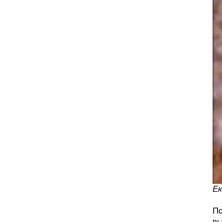
Ек
По
вы