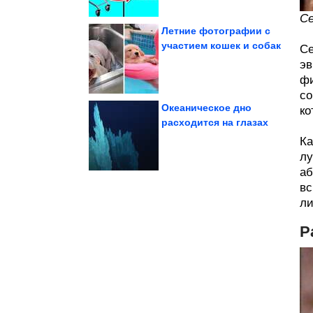
Се
Летние фотографии с
участием кошек и собак
Се
исчезновении...
эв
прогнозом об
Илон Маск согласился с
фи
со
Океаническое дно
ко
расходится на глазах
Ка
90-х. Вау!
Потрясающие кадры из
лу
аб
вс
ли
Р