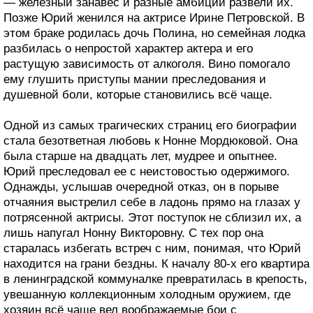
— железный занавес и разные амбиции развели их.
Позже Юрий женился на актрисе Ирине Петровской. В
этом браке родилась дочь Полина, но семейная лодка
разбилась о непростой характер актера и его
растущую зависимость от алкоголя. Вино помогало
ему глушить приступы мании преследования и
душевной боли, которые становились всё чаще.
Одной из самых трагических страниц его биографии
стала безответная любовь к Нонне Мордюковой. Она
была старше на двадцать лет, мудрее и опытнее.
Юрий преследовал ее с неистовостью одержимого.
Однажды, услышав очередной отказ, он в порыве
отчаяния выстрелил себе в ладонь прямо на глазах у
потрясенной актрисы. Этот поступок не сблизил их, а
лишь напугал Нонну Викторовну. С тех пор она
старалась избегать встреч с ним, понимая, что Юрий
находится на грани бездны. К началу 80-х его квартира
в ленинградской коммуналке превратилась в крепость,
увешанную коллекционным холодным оружием, где
хозяин всё чаще вел воображаемые бои с