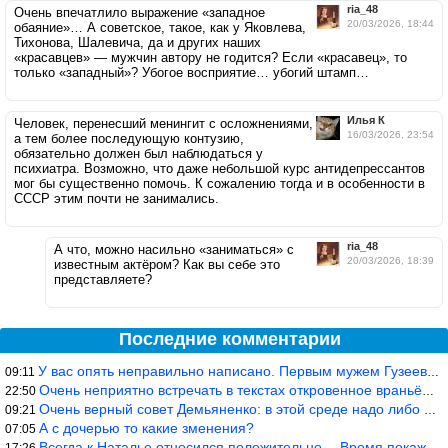
ria_48
Очень впечатлило выражение «западное
20/03/2026, 18:44
обаяние»… А советское, такое, как у Яковлева,
Тихонова, Шалевича, да и других наших
«красавцев» — мужчин автору не годится? Если «красавец», то
только «западный»? Убогое восприятие… убогий штамп…
Илья К
Человек, перенесший менингит с осложнениями,
16/03/2026, 23:54
а тем более последующую контузию,
обязательно должен был наблюдаться у
психиатра. Возможно, что даже небольшой курс антидепрессантов
мог бы существенно помочь. К сожалению тогда и в особенности в
СССР этим почти не занимались.
ria_48
А что, можно насильно «заниматься» с
20/03/2026, 18:39
известным актёром? Как вы себе это
представляете?
Последние комментарии
У вас опять неправильно написано. Первым мужем Гузеевой был Илья
09:11
Очень неприятно встречать в текстах откровенное враньё… Конкретн
22:50
Очень верный совет Демьяненко: в этой среде надо либо иметь зубы
09:21
А с дочерью то какие зменения?
07:05
Всегда к Наталье относился положительно… Время покажет, что буде