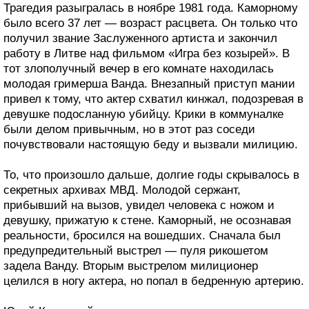
Трагедия разыгралась в ноябре 1981 года. Каморному
было всего 37 лет — возраст расцвета. Он только что
получил звание Заслуженного артиста и закончил
работу в Литве над фильмом «Игра без козырей». В
тот злополучный вечер в его комнате находилась
молодая гримерша Ванда. Внезапный приступ мании
привел к тому, что актер схватил кинжал, подозревая в
девушке подосланную убийцу. Крики в коммуналке
были делом привычным, но в этот раз соседи
почувствовали настоящую беду и вызвали милицию.
То, что произошло дальше, долгие годы скрывалось в
секретных архивах МВД. Молодой сержант,
прибывший на вызов, увидел человека с ножом и
девушку, прижатую к стене. Каморный, не осознавая
реальности, бросился на вошедших. Сначала был
предупредительный выстрел — пуля рикошетом
задела Ванду. Вторым выстрелом милиционер
целился в ногу актера, но попал в бедренную артерию.