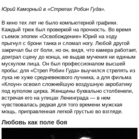
Юрий Каморный в «Стрелах Робин Гуда».
В кино тех лет не было компьютерной графики.
Каждый трюк был проверкой на прочность. Во время
съемок эпопеи «Освобождение» Юрий на ходу
прыгнул с брони танка и сломал ногу. Любой другой
закричал бы от боли, но он, видя, что камера работает,
доиграл сцену до конца, не выдав мучения ни единым
мускулом лица. Он был профессионалом высшей
пробы: для «Стрел Робин Гуда» выучился стрелять из
лука не хуже средневекового лучника, а для фильма
«Клоун» освоил сложнейшую воздушную акробатику
под куполом цирка. Женщины буквально столбенели,
встречая его на улицах Ленинграда — в нем
чувствовалась редкая для того времени мужская
мощь, приправленная легкой грустью во взгляде.
Любовь как поле боя