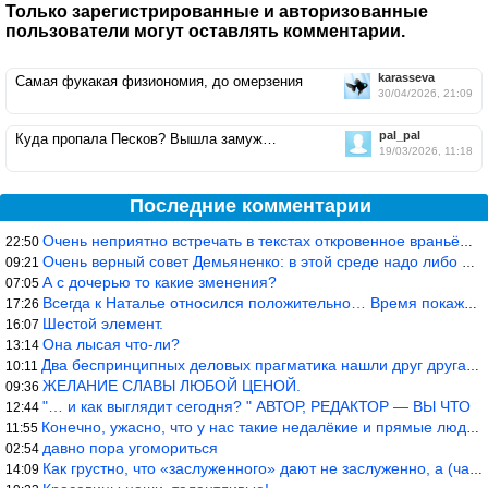
Только зарегистрированные и авторизованные
пользователи могут оставлять комментарии.
karasseva
Самая фукакая физиономия, до омерзения
30/04/2026, 21:09
pal_pal
Куда пропала Песков? Вышла замуж…
19/03/2026, 11:18
Последние комментарии
Очень неприятно встречать в текстах откровенное враньё… Конкретн
22:50
Очень верный совет Демьяненко: в этой среде надо либо иметь зубы
09:21
А с дочерью то какие зменения?
07:05
Всегда к Наталье относился положительно… Время покажет, что буде
17:26
Шестой элемент.
16:07
Она лысая что-ли?
13:14
Два беспринципных деловых прагматика нашли друг друга и «остепен
10:11
ЖЕЛАНИЕ СЛАВЫ ЛЮБОЙ ЦЕНОЙ.
09:36
"… и как выглядит сегодня? " АВТОР, РЕДАКТОР — ВЫ ЧТО
12:44
Конечно, ужасно, что у нас такие недалёкие и прямые люди… Как мо
11:55
давно пора угомориться
02:54
Как грустно, что «заслуженного» дают не заслуженно, а (чаще) по-
14:09