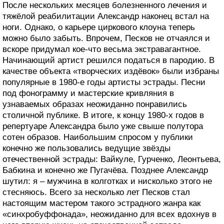
После нескольких месяцев болезненного лечения и
тяжёлой реабилитации Александр наконец встал на
ноги. Однако, о карьере циркового клоуна теперь
можно было забыть. Впрочем, Песков не отчаялся и
вскоре придумал кое-что весьма экстравагантное.
Начинающий артист решился податься в пародию. В
качестве объекта «творческих издёвок» были избраны
популярные в 1980-е годы артисты эстрады. Песни
под фонограмму и мастерские кривляния в
узнаваемых образах неожиданно понравились
столичной публике. В итоге, к концу 1980-х годов в
репертуаре Александра было уже свыше полутора
сотен образов. Наибольшим спросом у публики
конечно же пользовались ведущие звёзды
отечественной эстрады: Вайкуле, Гурченко, Леонтьева,
Бабкина и конечно же Пугачёва. Позднее Александр
шутил: я – мужчина в колготках и нисколько этого не
стесняюсь. Всего за несколько лет Песков стал
настоящим мастером такого эстрадного жанра как
«синхробуффонада», неожиданно для всех вдохнув в