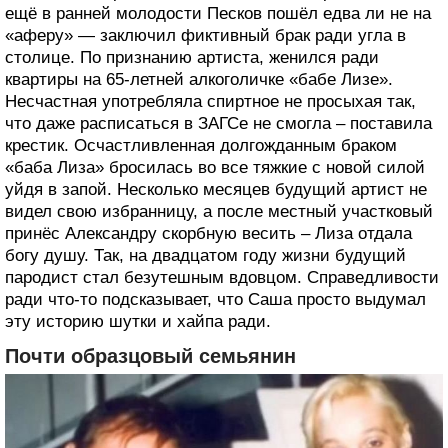
ещё в ранней молодости Песков пошёл едва ли не на
«аферу» — заключил фиктивный брак ради угла в
столице. По признанию артиста, женился ради
квартиры на 65-летней алкоголичке «бабе Лизе».
Несчастная употребляла спиртное не просыхая так,
что даже расписаться в ЗАГСе не смогла – поставила
крестик. Осчастливленная долгожданным браком
«баба Лиза» бросилась во все тяжкие с новой силой
уйдя в запой. Несколько месяцев будущий артист не
видел свою избранницу, а после местный участковый
принёс Александру скорбную весить – Лиза отдала
богу душу. Так, на двадцатом году жизни будущий
пародист стал безутешным вдовцом. Справедливости
ради что-то подсказывает, что Саша просто выдумал
эту историю шутки и хайпа ради.
Почти образцовый семьянин