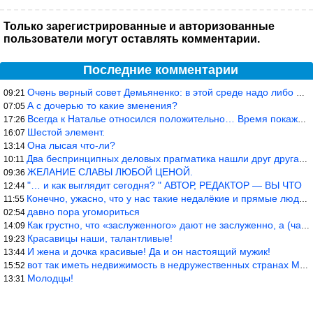
Только зарегистрированные и авторизованные
пользователи могут оставлять комментарии.
Последние комментарии
Очень верный совет Демьяненко: в этой среде надо либо иметь зубы
09:21
А с дочерью то какие зменения?
07:05
Всегда к Наталье относился положительно… Время покажет, что буде
17:26
Шестой элемент.
16:07
Она лысая что-ли?
13:14
Два беспринципных деловых прагматика нашли друг друга и «остепен
10:11
ЖЕЛАНИЕ СЛАВЫ ЛЮБОЙ ЦЕНОЙ.
09:36
"… и как выглядит сегодня? " АВТОР, РЕДАКТОР — ВЫ ЧТО
12:44
Конечно, ужасно, что у нас такие недалёкие и прямые люди… Как мо
11:55
давно пора угомориться
02:54
Как грустно, что «заслуженного» дают не заслуженно, а (чаще) по-
14:09
Красавицы наши, талантливые!
19:23
И жена и дочка красивые! Да и он настоящий мужик!
13:44
вот так иметь недвижимость в недружественных странах Могут забра
15:52
Молодцы!
13:31