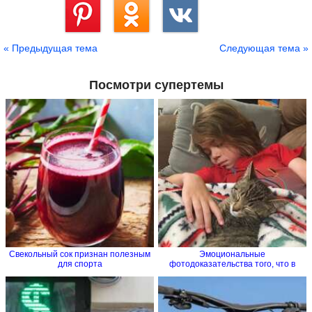
Сохранить
« Предыдущая тема
Следующая тема »
Посмотри супертемы
Свекольный сок признан полезным
Эмоциональные
для спорта
фотодоказательства того, что в
семье без...