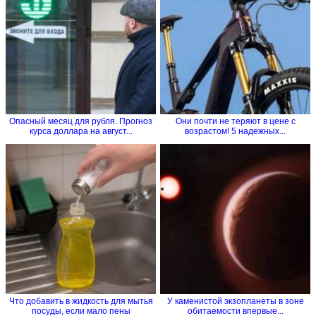
Опасный месяц для рубля. Прогноз
Они почти не теряют в цене с
курса доллара на август...
возрастом! 5 надежных...
Что добавить в жидкость для мытья
У каменистой экзопланеты в зоне
посуды, если мало пены
обитаемости впервые...